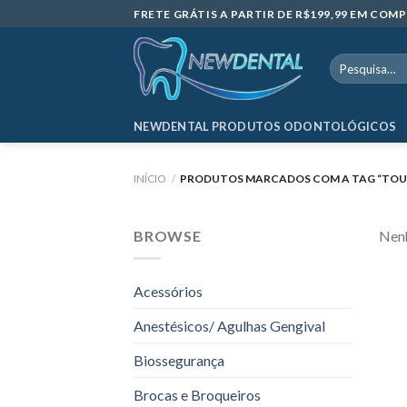
Skip
FRETE GRÁTIS A PARTIR DE R$199,99 EM CO
to
content
Pesquisar
por:
NEWDENTAL PRODUTOS ODONTOLÓGICOS
INÍCIO
/
PRODUTOS MARCADOS COM A TAG “TOUC
BROWSE
Nenh
Acessórios
Anestésicos/ Agulhas Gengival
Biossegurança
Brocas e Broqueiros