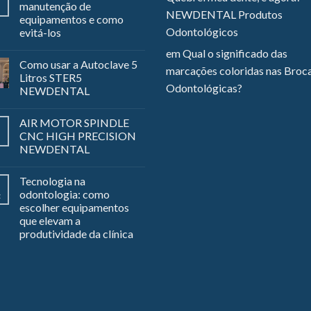
manutenção de
NEWDENTAL Produtos
equipamentos e como
Odontológicos
evitá-los
em
Qual o significado das
Como usar a Autoclave 5
marcações coloridas nas Broc
Litros STER5
Odontológicas?
NEWDENTAL
AIR MOTOR SPINDLE
CNC HIGH PRECISION
NEWDENTAL
Tecnologia na
odontologia: como
z
escolher equipamentos
que elevam a
produtividade da clínica