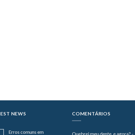
TEST NEWS
COMENTÁRIOS
Erros comuns em
Quebrei meu dente, e agora? -