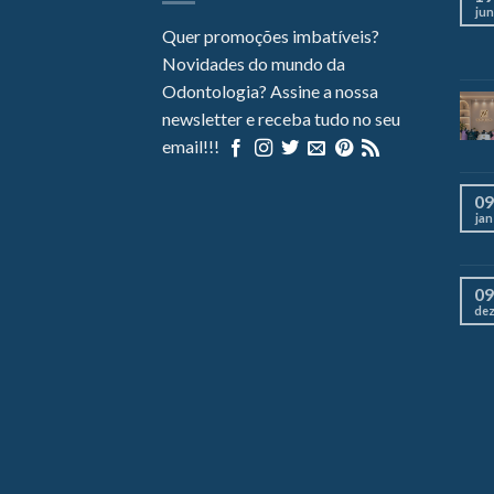
jun
Quer promoções imbatíveis?
Novidades do mundo da
Odontologia? Assine a nossa
newsletter e receba tudo no seu
email!!!
09
jan
09
de