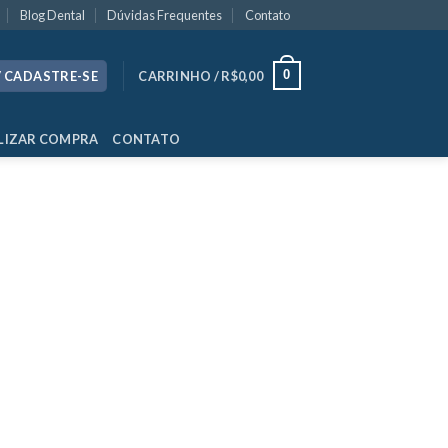
Blog Dental
Dúvidas Frequentes
Contato
0
/ CADASTRE-SE
CARRINHO /
R$
0,00
LIZAR COMPRA
CONTATO