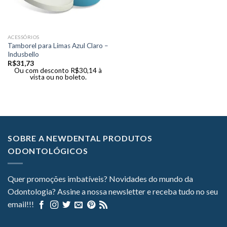
ACESSÓRIOS
Tamborel para Limas Azul Claro –
Indusbello
R$
31,73
Ou com desconto
R$
30,14
à
vista ou no boleto.
SOBRE A NEWDENTAL PRODUTOS
ODONTOLÓGICOS
Quer promoções imbatíveis? Novidades do mundo da
Odontologia? Assine a nossa newsletter e receba tudo no seu
email!!!