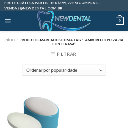
Skip
FRETE GRÁTIS A PARTIR DE R$199,99 EM COMPRAS...
VENDAS@NEWDENTAL.COM.BR
to
content
0
INÍCIO
/
PRODUTOS MARCADOS COM A TAG “TAMBURELLO PIZZARIA
PONTE RASA”
FILTRAR