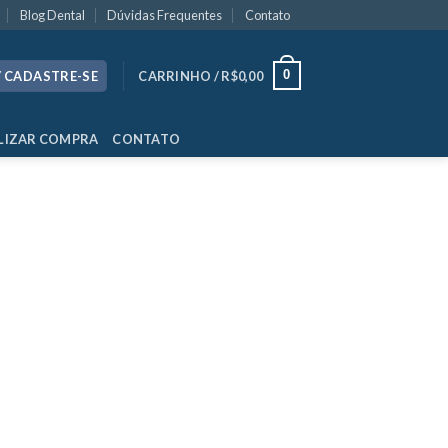
Blog Dental
Dúvidas Frequentes
Contato
0
/ CADASTRE-SE
CARRINHO /
R$
0,00
LIZAR COMPRA
CONTATO