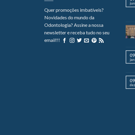
jun
Quer promoções imbatíveis?
Novidades do mundo da
Odontologia? Assine a nossa
newsletter e receba tudo no seu
email!!!
09
jan
09
de