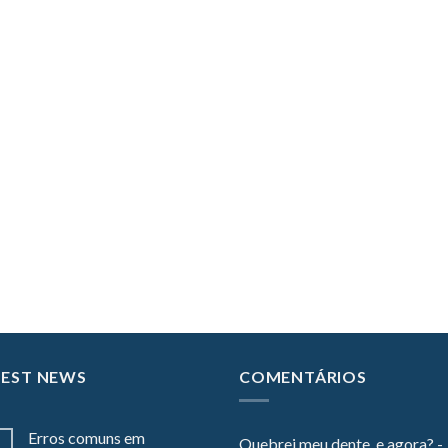
TEST NEWS
COMENTÁRIOS
Erros comuns em
Quebrei meu dente, e agora? -