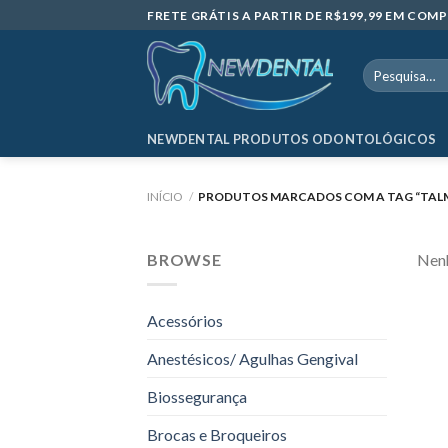
Skip
FRETE GRÁTIS A PARTIR DE R$199,99 EM CO
to
content
Pesquisar
por:
NEWDENTAL PRODUTOS ODONTOLÓGICOS
INÍCIO
/
PRODUTOS MARCADOS COM A TAG “TAL
BROWSE
Nenh
Acessórios
Anestésicos/ Agulhas Gengival
Biossegurança
Brocas e Broqueiros