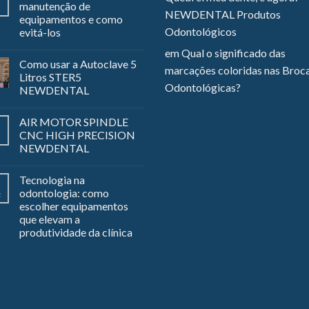
manutenção de
NEWDENTAL Produtos
equipamentos e como
Odontológicos
evitá-los
em
Qual o significado das
Como usar a Autoclave 5
marcações coloridas nas Broc
Litros STER5
Odontológicas?
NEWDENTAL
AIR MOTOR SPINDLE
CNC HIGH PRECISION
NEWDENTAL
Tecnologia na
odontologia: como
z
escolher equipamentos
que elevam a
produtividade da clínica