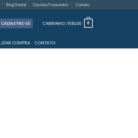
Blog Dental
Dúvidas Frequentes
Contato
0
/ CADASTRE-SE
CARRINHO /
R$
0,00
LIZAR COMPRA
CONTATO