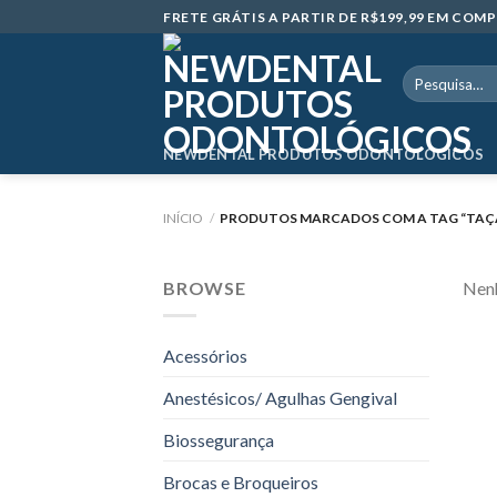
Skip
FRETE GRÁTIS A PARTIR DE R$199,99 EM CO
to
content
Pesquisar
por:
NEWDENTAL PRODUTOS ODONTOLÓGICOS
INÍCIO
/
PRODUTOS MARCADOS COM A TAG “TAÇA 
BROWSE
Nenh
Acessórios
Anestésicos/ Agulhas Gengival
Biossegurança
Brocas e Broqueiros