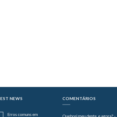
TEST NEWS
COMENTÁRIOS
Erros comuns em
Quebrei meu dente, e agora? -