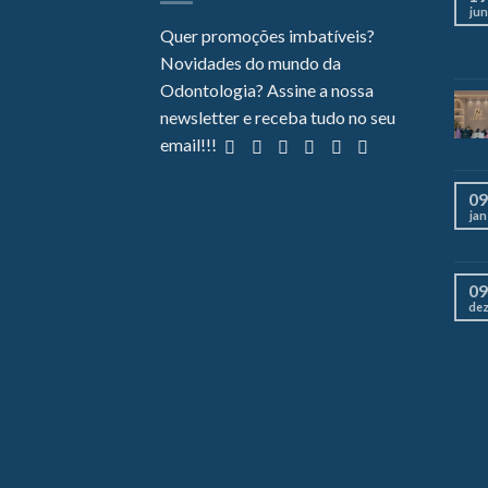
jun
Quer promoções imbatíveis?
Novidades do mundo da
Odontologia? Assine a nossa
newsletter e receba tudo no seu
email!!!
09
jan
09
de