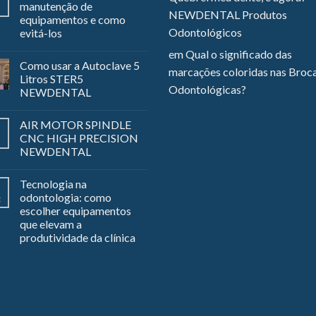
manutenção de
NEWDENTAL Produtos
equipamentos e como
Odontológicos
evitá-los
em
Qual o significado das
Como usar a Autoclave 5
marcações coloridas nas Broc
Litros STER5
Odontológicas?
NEWDENTAL
AIR MOTOR SPINDLE
CNC HIGH PRECISION
NEWDENTAL
Tecnologia na
odontologia: como
z
escolher equipamentos
que elevam a
produtividade da clínica