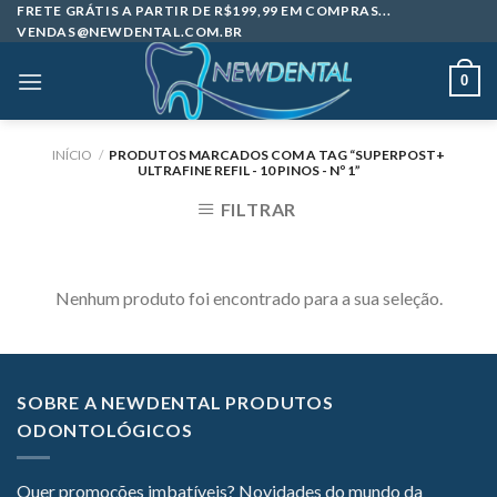
Skip
FRETE GRÁTIS A PARTIR DE R$199,99 EM COMPRAS...
VENDAS@NEWDENTAL.COM.BR
to
content
0
INÍCIO
/
PRODUTOS MARCADOS COM A TAG “SUPERPOST+
ULTRAFINE REFIL - 10 PINOS - Nº 1”
FILTRAR
Nenhum produto foi encontrado para a sua seleção.
SOBRE A NEWDENTAL PRODUTOS
ODONTOLÓGICOS
Quer promoções imbatíveis? Novidades do mundo da