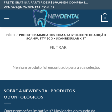
Skip
FRETE GRÁTIS A PARTIR DE R$199,99 EM COMPRAS...
VENDAS@NEWDENTAL.COM.BR
to
content
0
INÍCIO
/
PRODUTOS MARCADOS COM A TAG “SILICONE DE ADIÇÃO
SCAN PUTTY ECO + SCAN REGULAR KIT”
FILTRAR
Nenhum produto foi encontrado para a sua seleção.
SOBRE A NEWDENTAL PRODUTOS
ODONTOLÓGICOS
Quer promoções imbatíveis? Novidades do mundo da