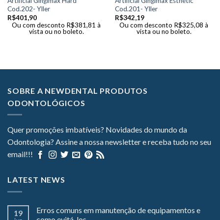
Artificial Gingimax Hard
Artificial Gingimax Esthetic
Cod.202- Yller
Cod.201- Yller
R$
401,90
R$
342,19
Ou com desconto
R$
381,81
à
Ou com desconto
R$
325,08
à
vista ou no boleto.
vista ou no boleto.
SOBRE A NEWDENTAL PRODUTOS
ODONTOLÓGICOS
Quer promoções imbatíveis? Novidades do mundo da
Odontologia? Assine a nossa newsletter e receba tudo no seu
email!!!
LATEST NEWS
Erros comuns em manutenção de equipamentos e
19
como evitá-los