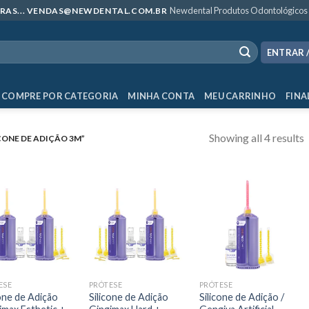
Newdental Produtos Odontológicos
MPRAS... VENDAS@NEWDENTAL.COM.BR
ENTRAR 
COMPRE POR CATEGORIA
MINHA CONTA
MEU CARRINHO
FINA
Showing all 4 results
ONE DE ADIÇÃO 3M”
ESE
PRÓTESE
PRÓTESE
cone de Adição
Silicone de Adição
Silicone de Adição /