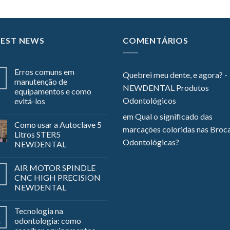
TEST NEWS
COMENTÁRIOS
Erros comuns em
Quebrei meu dente, e agora? -
manutenção de
NEWDENTAL Produtos
equipamentos e como
Odontológicos
evitá-los
em
Qual o significado das
Como usar a Autoclave 5
marcações coloridas nas Broc
Litros STER5
Odontológicas?
NEWDENTAL
AIR MOTOR SPINDLE
CNC HIGH PRECISION
NEWDENTAL
Tecnologia na
odontologia: como
z