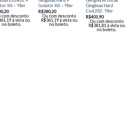
imax Esthetic +
Gingimax Hard +
Gengiva Artificial
tor Kit – Yller
Isolator Kit – Yller
Gingimax Hard
Cod.202- Yller
80,20
R$
380,20
 com desconto
Ou com desconto
R$
401,90
361,19
à vista ou
R$
361,19
à vista ou
Ou com desconto
no boleto.
no boleto.
R$
381,81
à vista ou
no boleto.