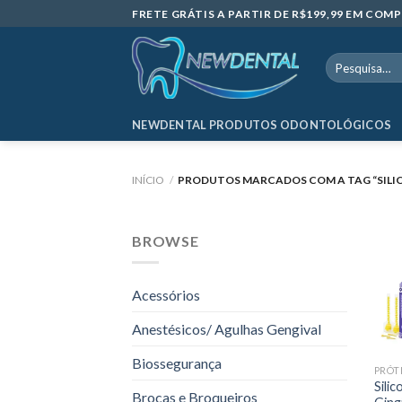
Skip
FRETE GRÁTIS A PARTIR DE R$199,99 EM CO
to
content
Pesquisar
por:
NEWDENTAL PRODUTOS ODONTOLÓGICOS
INÍCIO
/
PRODUTOS MARCADOS COM A TAG “SILIC
BROWSE
Acessórios
Anestésicos/ Agulhas Gengival
Biossegurança
PRÓT
Sili
Brocas e Broqueiros