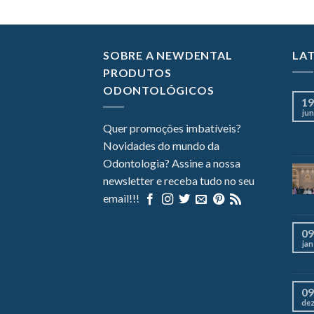
SOBRE A NEWDENTAL
LA
PRODUTOS
ODONTOLÓGICOS
19
jun
Quer promoções imbatíveis?
Novidades do mundo da
Odontologia? Assine a nossa
newsletter e receba tudo no seu
email!!!
09
jan
09
de