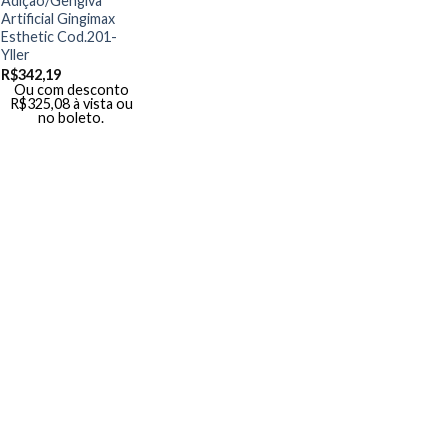
Adição/Gengiva
Artificial Gingimax
Esthetic Cod.201-
Yller
R$
342,19
Ou com desconto
R$
325,08
à vista ou
no boleto.