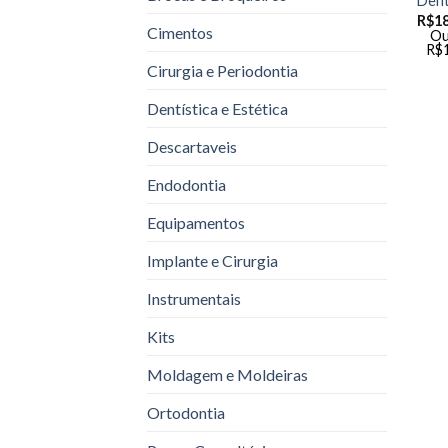
Dent
R$
1
Cimentos
Ou
R$
Cirurgia e Periodontia
Dentística e Estética
Descartaveis
Endodontia
Equipamentos
Implante e Cirurgia
Instrumentais
Kits
Moldagem e Moldeiras
Ortodontia