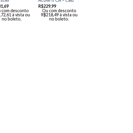
scler
Active II CA – Calu
81,69
R$
229,99
 com desconto
Ou com desconto
172,61
à vista ou
R$
218,49
à vista ou
no boleto.
no boleto.