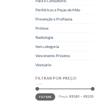
Para o Consultório
Periféricos e Peças de Mão
Prevenção e Profilaxia
Prótese
Radiologia
Sem categoria
Vencimento Próximo
Vestuário
FILTRAR POR PREÇO
Preço
Preço
Preço:
R$180
—
R$230
FILTRAR
mínimo
máximo