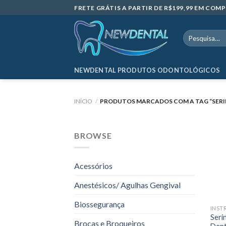
Skip
FRETE GRÁTIS A PARTIR DE R$199,99 EM CO
to
content
Pesquisar
por:
NEWDENTAL PRODUTOS ODONTOLÓGICOS
INÍCIO
/
PRODUTOS MARCADOS COM A TAG “SERIN
BROWSE
Acessórios
Anestésicos/ Agulhas Gengival
Biossegurança
INST
Serin
Brocas e Broqueiros