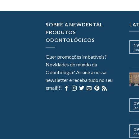
SOBRE A NEWDENTAL
LA
PRODUTOS
ODONTOLÓGICOS
19
jun
Quer promoções imbatíveis?
Novidades do mundo da
Odontologia? Assine a nossa
newsletter e receba tudo no seu
email!!!
09
jan
09
de