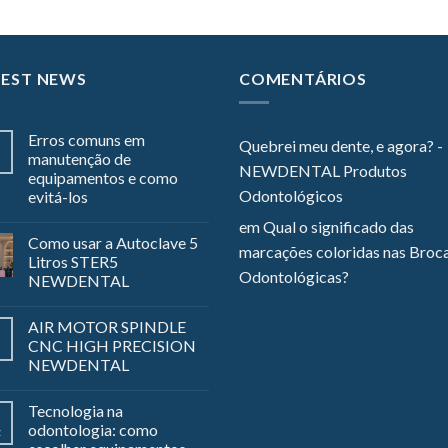
TEST NEWS
COMENTÁRIOS
Erros comuns em
Quebrei meu dente, e agora? -
manutenção de
NEWDENTAL Produtos
equipamentos e como
Odontológicos
evitá-los
em
Qual o significado das
Como usar a Autoclave 5
marcações coloridas nas Broc
Litros STER5
Odontológicas?
NEWDENTAL
AIR MOTOR SPINDLE
CNC HIGH PRECISION
NEWDENTAL
Tecnologia na
odontologia: como
z