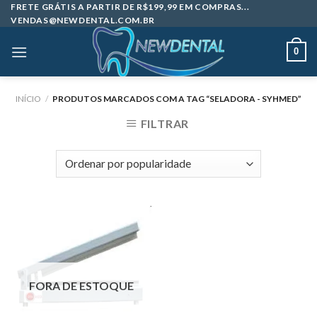
Skip
FRETE GRÁTIS A PARTIR DE R$199,99 EM COMPRAS...
VENDAS@NEWDENTAL.COM.BR
to
content
0
INÍCIO
/
PRODUTOS MARCADOS COM A TAG “SELADORA - SYHMED”
FILTRAR
FORA DE ESTOQUE