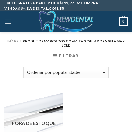
Skip
FRETE GRÁTIS A PARTIR DE R$199,99 EM COMPRAS...
VENDAS@NEWDENTAL.COM.BR
to
content
0
INÍCIO
/
PRODUTOS MARCADOS COM A TAG “SELADORA SELAMAX
ECEL”
FILTRAR
FORA DE ESTOQUE