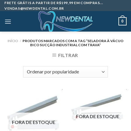
Skip
FRETE GRÁTIS A PARTIR DE R$199,99 EM COMPRAS...
VENDAS@NEWDENTAL.COM.BR
to
content
0
INÍCIO
/
PRODUTOS MARCADOS COM A TAG “SELADORA À VÁCUO
BICO SUCÇÃO INDUSTRIAL COM TRAVA”
FILTRAR
FORA DE ESTOQUE
FORA DE ESTOQUE