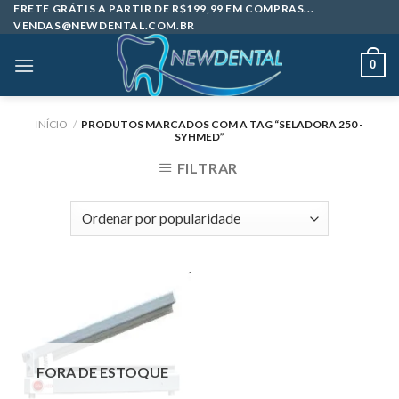
Skip
FRETE GRÁTIS A PARTIR DE R$199,99 EM COMPRAS...
VENDAS@NEWDENTAL.COM.BR
to
content
0
INÍCIO
/
PRODUTOS MARCADOS COM A TAG “SELADORA 250 -
SYHMED”
FILTRAR
FORA DE ESTOQUE