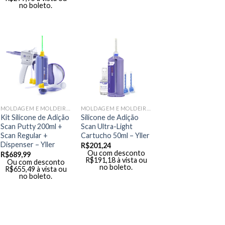
no boleto.
MOLDAGEM E MOLDEIRAS
MOLDAGEM E MOLDEIRAS
Kit Silicone de Adição
Silicone de Adição
Scan Putty 200ml +
Scan Ultra-Light
Scan Regular +
Cartucho 50ml – Yller
Dispenser – Yller
R$
201,24
Ou com desconto
R$
689,99
R$
191,18
à vista ou
Ou com desconto
no boleto.
R$
655,49
à vista ou
no boleto.