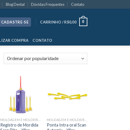
Blog Dental
Dúvidas Frequentes
Contato
0
/ CADASTRE-SE
CARRINHO /
R$
0,00
LIZAR COMPRA
CONTATO
MOLDAGEM E MOLDEIRAS
MOLDAGEM E MOLDEIRAS
Registro de Mordida
Ponta Intra oral Scan