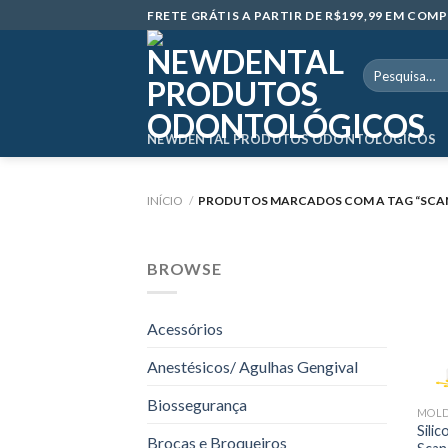
Skip
FRETE GRÁTIS A PARTIR DE R$199,99 EM CO
to
content
Pesquisar
por:
NEWDENTAL PRODUTOS ODONTOLÓGICOS
INÍCIO
/
PRODUTOS MARCADOS COM A TAG “SCAN
BROWSE
Acessórios
Anestésicos/ Agulhas Gengival
Biossegurança
Sili
Brocas e Broqueiros