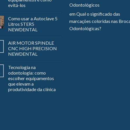
Odontológicos
evitá-los
em
Qual o significado das
Como usar a Autoclave 5
marcações coloridas nas Broc
Litros STER5
Odontológicas?
NEWDENTAL
AIR MOTOR SPINDLE
CNC HIGH PRECISION
NEWDENTAL
Tecnologia na
odontologia: como
z
escolher equipamentos
que elevam a
produtividade da clínica