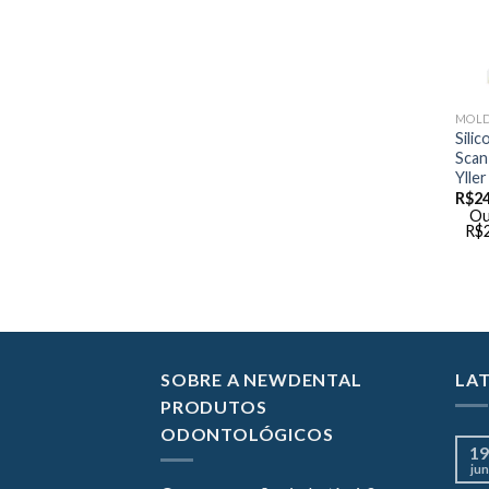
Sili
Scan
Yller
R$
2
Ou
R$
SOBRE A NEWDENTAL
LA
PRODUTOS
ODONTOLÓGICOS
19
jun