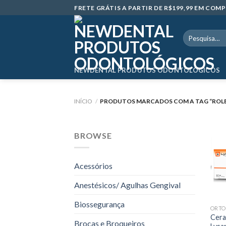
Skip
FRETE GRÁTIS A PARTIR DE R$199,99 EM CO
to
content
Pesquisar
por:
NEWDENTAL PRODUTOS ODONTOLÓGICOS
INÍCIO
/
PRODUTOS MARCADOS COM A TAG “ROLET
BROWSE
Acessórios
Anestésicos/ Agulhas Gengival
Biossegurança
ORTO
Cera
Brocas e Broqueiros