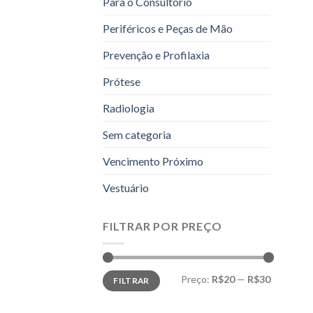
Para o Consultório
Periféricos e Peças de Mão
Prevenção e Profilaxia
Prótese
Radiologia
Sem categoria
Vencimento Próximo
Vestuário
FILTRAR POR PREÇO
Preço
Preço
Preço:
R$20
—
R$30
FILTRAR
mínimo
máximo