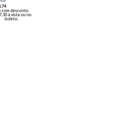
nda
,74
 com desconto
7,30
à vista ou no
boleto.