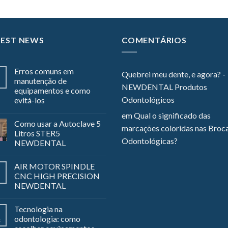
TEST NEWS
COMENTÁRIOS
Erros comuns em
Quebrei meu dente, e agora? -
manutenção de
NEWDENTAL Produtos
equipamentos e como
Odontológicos
evitá-los
em
Qual o significado das
Como usar a Autoclave 5
marcações coloridas nas Broc
Litros STER5
Odontológicas?
NEWDENTAL
AIR MOTOR SPINDLE
CNC HIGH PRECISION
NEWDENTAL
Tecnologia na
odontologia: como
z