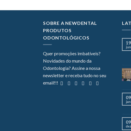
SOBRE A NEWDENTAL
LA
PRODUTOS
ODONTOLÓGICOS
19
jun
Quer promoções imbatíveis?
Novidades do mundo da
Odontologia? Assine a nossa
newsletter e receba tudo no seu
email!!!
09
jan
09
de