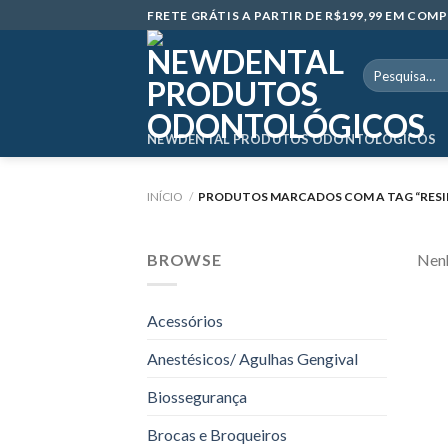
Skip
FRETE GRÁTIS A PARTIR DE R$199,99 EM CO
to
content
Pesquisar
por:
NEWDENTAL PRODUTOS ODONTOLÓGICOS
INÍCIO
/
PRODUTOS MARCADOS COM A TAG “RESIN
BROWSE
Nenh
Acessórios
Anestésicos/ Agulhas Gengival
Biossegurança
Brocas e Broqueiros