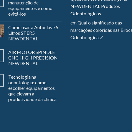
manutenção de
NEWDENTAL Produtos
equipamentos e como
Odontológicos
evitá-los
em
Qual o significado das
Como usar a Autoclave 5
marcações coloridas nas Broc
Litros STER5
Odontológicas?
NEWDENTAL
AIR MOTOR SPINDLE
CNC HIGH PRECISION
NEWDENTAL
Tecnologia na
odontologia: como
z
escolher equipamentos
que elevam a
produtividade da clínica