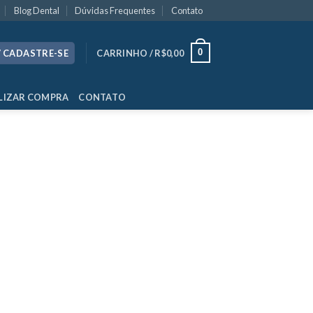
Blog Dental
Dúvidas Frequentes
Contato
0
/ CADASTRE-SE
CARRINHO /
R$
0,00
LIZAR COMPRA
CONTATO