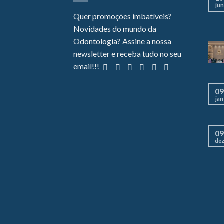
jun
Quer promoções imbatíveis?
Novidades do mundo da
Odontologia? Assine a nossa
newsletter e receba tudo no seu
email!!!
09
jan
09
de