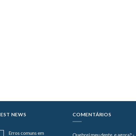
TEST NEWS
COMENTÁRIOS
Erros comuns em
Quebrei meu dente, e agora? -