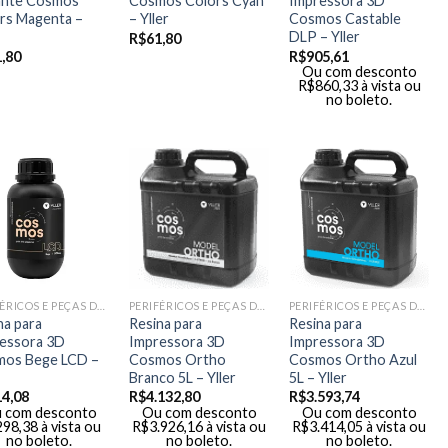
ante Cosmos
Cosmos Colors Cyan
Impressora 3D
rs Magenta –
– Yller
Cosmos Castable
DLP – Yller
R$
61,80
,80
R$
905,61
Ou com desconto
R$
860,33
à vista ou
no boleto.
PERIFÉRICOS E PEÇAS DE MÃO
PERIFÉRICOS E PEÇAS DE MÃO
PERIFÉRICOS E PEÇAS DE MÃO
na para
Resina para
Resina para
essora 3D
Impressora 3D
Impressora 3D
os Bege LCD –
Cosmos Ortho
Cosmos Ortho Azul
Branco 5L – Yller
5L – Yller
14,08
R$
4.132,80
R$
3.593,74
 com desconto
Ou com desconto
Ou com desconto
298,38
à vista ou
R$
3.926,16
à vista ou
R$
3.414,05
à vista ou
no boleto.
no boleto.
no boleto.