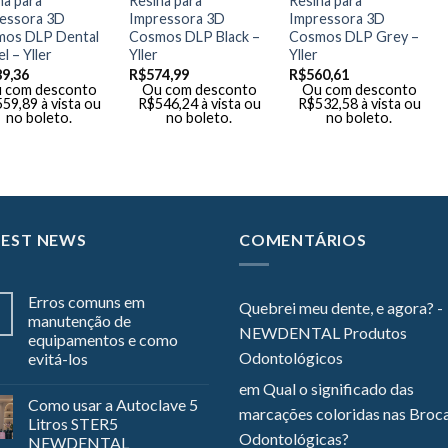
na para
Resina para
Resina para
essora 3D
Impressora 3D
Impressora 3D
os DLP Dental
Cosmos DLP Black –
Cosmos DLP Grey –
l – Yller
Yller
Yller
89,36
R$
574,99
R$
560,61
 com desconto
Ou com desconto
Ou com desconto
559,89
à vista ou
R$
546,24
à vista ou
R$
532,58
à vista ou
no boleto.
no boleto.
no boleto.
TEST NEWS
COMENTÁRIOS
Erros comuns em
Quebrei meu dente, e agora? -
manutenção de
NEWDENTAL Produtos
equipamentos e como
Odontológicos
evitá-los
em
Qual o significado das
Como usar a Autoclave 5
marcações coloridas nas Broc
Litros STER5
Odontológicas?
NEWDENTAL