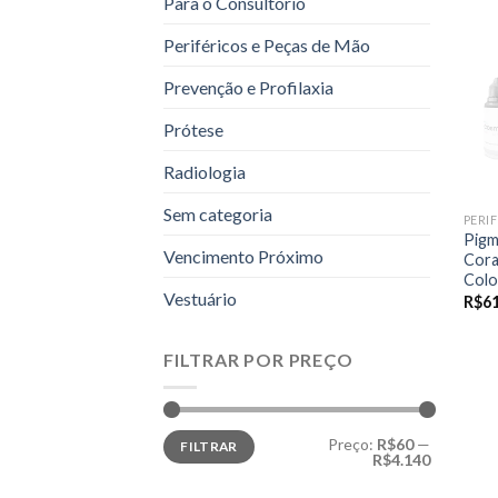
Para o Consultório
Periféricos e Peças de Mão
Prevenção e Profilaxia
Prótese
Radiologia
Sem categoria
Pigm
Vencimento Próximo
Cor
Colo
Vestuário
R$
61
FILTRAR POR PREÇO
Preço
Preço
Preço:
R$60
—
FILTRAR
mínimo
máximo
R$4.140