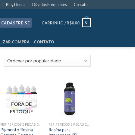
Blog Dental
Dúvidas Frequentes
Contato
0
/ CADASTRE-SE
CARRINHO /
R$
0,00
LIZAR COMPRA
CONTATO
FORA DE
ESTOQUE
PERIFÉRICOS E PEÇAS DE MÃO
PERIFÉRICOS E PEÇAS DE MÃO
Pigmento Resina
Resina para