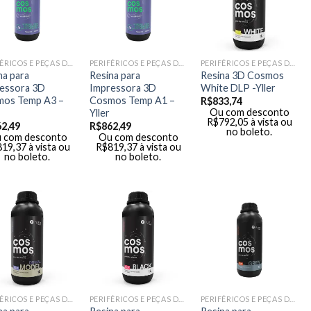
PERIFÉRICOS E PEÇAS DE MÃO
PERIFÉRICOS E PEÇAS DE MÃO
PERIFÉRICOS E PEÇAS DE MÃO
na para
Resina para
Resina 3D Cosmos
essora 3D
Impressora 3D
White DLP -Yller
os Temp A3 –
Cosmos Temp A1 –
R$
833,74
Ou com desconto
Yller
R$
792,05
à vista ou
62,49
R$
862,49
no boleto.
 com desconto
Ou com desconto
819,37
à vista ou
R$
819,37
à vista ou
no boleto.
no boleto.
PERIFÉRICOS E PEÇAS DE MÃO
PERIFÉRICOS E PEÇAS DE MÃO
PERIFÉRICOS E PEÇAS DE MÃO