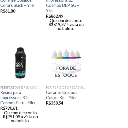
Corante Cosmos
Impressora 3D
Colors Black – Yller
Cosmos DLP SG –
Yller
R$
61,80
R$
862,49
Ou com desconto
R$
819,37
à vista ou
no boleto.
FORA DE
ESTOQUE
PERIFÉRICOS E PEÇAS DE MÃO
PERIFÉRICOS E PEÇAS DE MÃO
Resina para
Corante Cosmos
Impressora 3D
Colors Kit – Yller
Cosmos Flex – Yller
R$
358,54
R$
790,61
Ou com desconto
R$
751,08
à vista ou
no boleto.