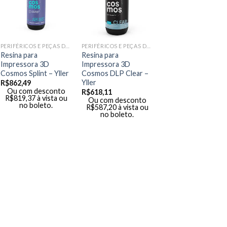
PERIFÉRICOS E PEÇAS DE MÃO
PERIFÉRICOS E PEÇAS DE MÃO
Resina para
Resina para
Impressora 3D
Impressora 3D
Cosmos Splint – Yller
Cosmos DLP Clear –
Yller
R$
862,49
Ou com desconto
R$
618,11
R$
819,37
à vista ou
Ou com desconto
no boleto.
R$
587,20
à vista ou
no boleto.