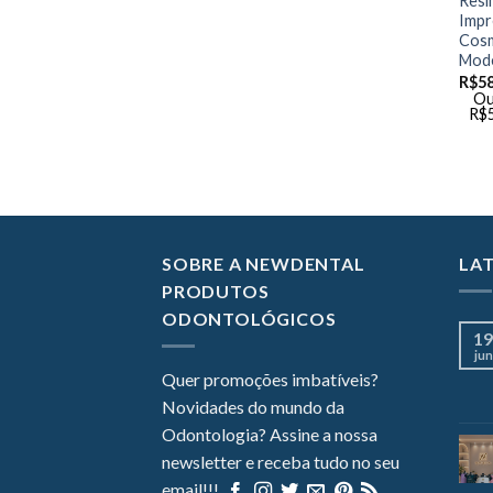
Resi
Impr
Cosm
Mode
R$
5
Ou
R$
SOBRE A NEWDENTAL
LA
PRODUTOS
ODONTOLÓGICOS
19
jun
Quer promoções imbatíveis?
Novidades do mundo da
Odontologia? Assine a nossa
newsletter e receba tudo no seu
email!!!