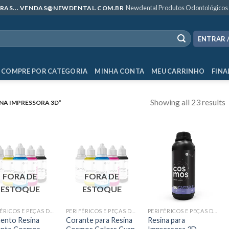
Newdental Produtos Odontológicos
MPRAS... VENDAS@NEWDENTAL.COM.BR
ENTRAR 
COMPRE POR CATEGORIA
MINHA CONTA
MEU CARRINHO
FINA
Showing all 23 results
NA IMPRESSORA 3D”
FORA DE
FORA DE
ESTOQUE
ESTOQUE
PERIFÉRICOS E PEÇAS DE MÃO
PERIFÉRICOS E PEÇAS DE MÃO
PERIFÉRICOS E PEÇAS DE MÃO
ento Resina
Corante para Resina
Resina para