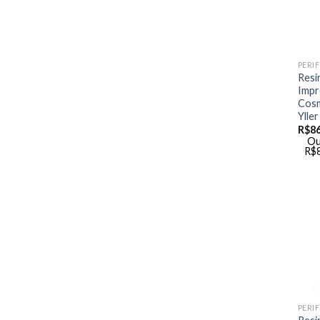
Resi
Impr
Cosm
Yller
R$
8
Ou
R$