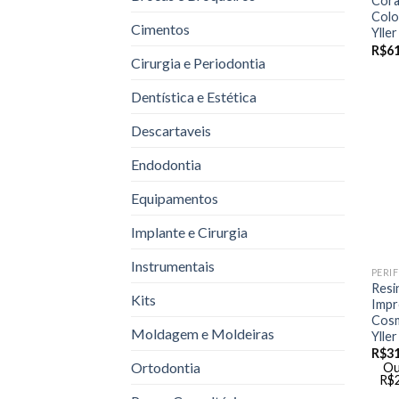
Cor
Colo
Cimentos
Yller
R$
61
Cirurgia e Periodontia
Dentística e Estética
Descartaveis
Endodontia
Equipamentos
Implante e Cirurgia
Instrumentais
Resi
Kits
Impr
Cosm
Moldagem e Moldeiras
Yller
R$
3
Ortodontia
Ou
R$