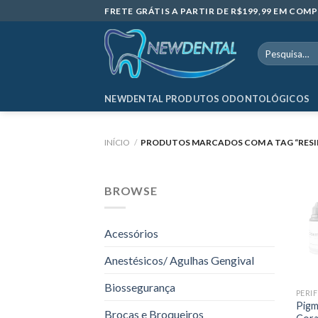
Skip
FRETE GRÁTIS A PARTIR DE R$199,99 EM CO
to
content
Pesquisar
por:
NEWDENTAL PRODUTOS ODONTOLÓGICOS
INÍCIO
/
PRODUTOS MARCADOS COM A TAG “RESI
BROWSE
Acessórios
Anestésicos/ Agulhas Gengival
Biossegurança
Pigm
Brocas e Broqueiros