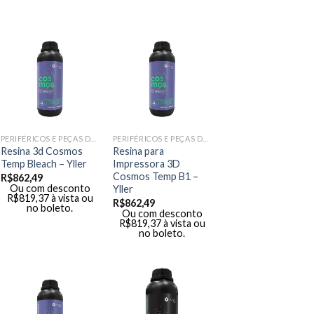
PERIFÉRICOS E PEÇAS DE MÃO
PERIFÉRICOS E PEÇAS DE MÃO
Resina 3d Cosmos
Resina para
Temp Bleach – Yller
Impressora 3D
Cosmos Temp B1 –
R$
862,49
Ou com desconto
Yller
R$
819,37
à vista ou
R$
862,49
no boleto.
Ou com desconto
R$
819,37
à vista ou
no boleto.