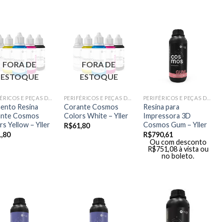
FORA DE
FORA DE
ESTOQUE
ESTOQUE
PERIFÉRICOS E PEÇAS DE MÃO
PERIFÉRICOS E PEÇAS DE MÃO
PERIFÉRICOS E PEÇAS DE MÃO
ento Resina
Corante Cosmos
Resina para
ante Cosmos
Colors White – Yller
Impressora 3D
rs Yellow – Yller
Cosmos Gum – Yller
R$
61,80
,80
R$
790,61
Ou com desconto
R$
751,08
à vista ou
no boleto.