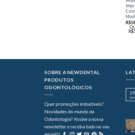
Resi
Impr
Cosm
Mode
R$
5
Ou
R$
SOBRE A NEWDENTAL
LA
PRODUTOS
ODONTOLÓGICOS
19
jun
Quer promoções imbatíveis?
Novidades do mundo da
Odontologia? Assine a nossa
newsletter e receba tudo no seu
email!!!