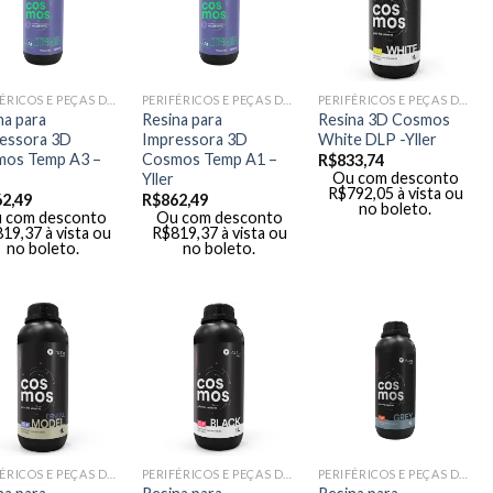
PERIFÉRICOS E PEÇAS DE MÃO
PERIFÉRICOS E PEÇAS DE MÃO
PERIFÉRICOS E PEÇAS DE MÃO
na para
Resina para
Resina 3D Cosmos
essora 3D
Impressora 3D
White DLP -Yller
os Temp A3 –
Cosmos Temp A1 –
R$
833,74
Ou com desconto
Yller
R$
792,05
à vista ou
62,49
R$
862,49
no boleto.
 com desconto
Ou com desconto
819,37
à vista ou
R$
819,37
à vista ou
no boleto.
no boleto.
PERIFÉRICOS E PEÇAS DE MÃO
PERIFÉRICOS E PEÇAS DE MÃO
PERIFÉRICOS E PEÇAS DE MÃO