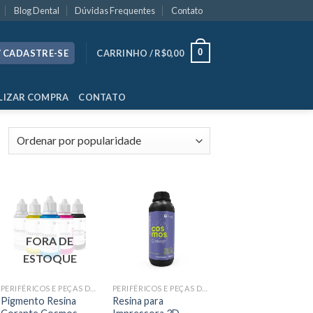
Blog Dental
Dúvidas Frequentes
Contato
0
/ CADASTRE-SE
CARRINHO /
R$
0,00
LIZAR COMPRA
CONTATO
FORA DE
ESTOQUE
PERIFÉRICOS E PEÇAS DE MÃO
PERIFÉRICOS E PEÇAS DE MÃO
Pigmento Resina
Resina para