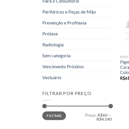
Para o Consultório
Periféricos e Peças de Mão
Prevenção e Profilaxia
Prótese
Radiologia
Sem categoria
Pigm
Vencimento Próximo
Cor
Colo
Vestuário
R$
61
FILTRAR POR PREÇO
Preço
Preço
Preço:
R$60
—
FILTRAR
mínimo
máximo
R$4.140