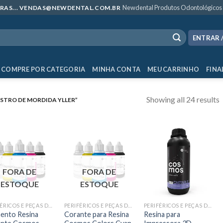
Newdental Produtos Odontológicos
MPRAS... VENDAS@NEWDENTAL.COM.BR
ENTRAR 
COMPRE POR CATEGORIA
MINHA CONTA
MEU CARRINHO
FINA
Showing all 24 results
STRO DE MORDIDA YLLER”
FORA DE
FORA DE
ESTOQUE
ESTOQUE
PERIFÉRICOS E PEÇAS DE MÃO
PERIFÉRICOS E PEÇAS DE MÃO
PERIFÉRICOS E PEÇAS DE MÃO
ento Resina
Corante para Resina
Resina para