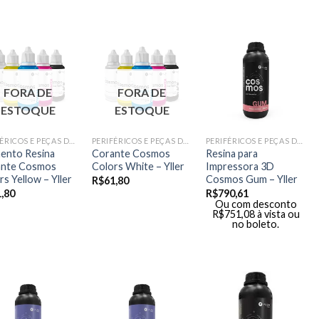
FORA DE
FORA DE
ESTOQUE
ESTOQUE
PERIFÉRICOS E PEÇAS DE MÃO
PERIFÉRICOS E PEÇAS DE MÃO
PERIFÉRICOS E PEÇAS DE MÃO
ento Resina
Corante Cosmos
Resina para
ante Cosmos
Colors White – Yller
Impressora 3D
rs Yellow – Yller
Cosmos Gum – Yller
R$
61,80
,80
R$
790,61
Ou com desconto
R$
751,08
à vista ou
no boleto.