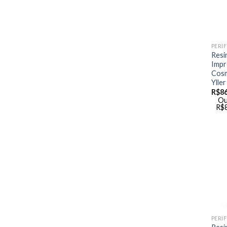
Resi
Impr
Cosm
Yller
R$
8
Ou
R$