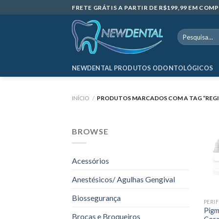
Skip
FRETE GRÁTIS A PARTIR DE R$199,99 EM CO
to
content
Pesquisar
por:
NEWDENTAL PRODUTOS ODONTOLÓGICOS
INÍCIO
/
PRODUTOS MARCADOS COM A TAG “REGI
BROWSE
Acessórios
Anestésicos/ Agulhas Gengival
Biossegurança
Pigm
Brocas e Broqueiros