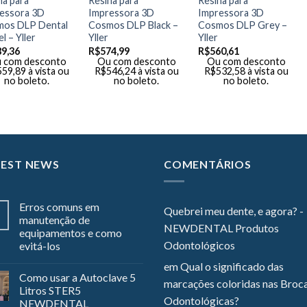
na para
Resina para
Resina para
essora 3D
Impressora 3D
Impressora 3D
os DLP Dental
Cosmos DLP Black –
Cosmos DLP Grey –
l – Yller
Yller
Yller
89,36
R$
574,99
R$
560,61
 com desconto
Ou com desconto
Ou com desconto
559,89
à vista ou
R$
546,24
à vista ou
R$
532,58
à vista ou
no boleto.
no boleto.
no boleto.
TEST NEWS
COMENTÁRIOS
Erros comuns em
Quebrei meu dente, e agora? -
manutenção de
NEWDENTAL Produtos
equipamentos e como
Odontológicos
evitá-los
em
Qual o significado das
Como usar a Autoclave 5
marcações coloridas nas Broc
Litros STER5
Odontológicas?
NEWDENTAL