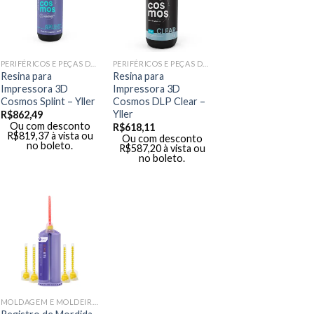
PERIFÉRICOS E PEÇAS DE MÃO
PERIFÉRICOS E PEÇAS DE MÃO
Resina para
Resina para
Impressora 3D
Impressora 3D
Cosmos Splint – Yller
Cosmos DLP Clear –
Yller
R$
862,49
Ou com desconto
R$
618,11
R$
819,37
à vista ou
Ou com desconto
no boleto.
R$
587,20
à vista ou
no boleto.
MOLDAGEM E MOLDEIRAS