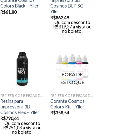
Corante Cosmos
Impressora 3D
Colors Black – Yller
Cosmos DLP SG –
Yller
R$
61,80
R$
862,49
Ou com desconto
R$
819,37
à vista ou
no boleto.
FORA DE
ESTOQUE
PERIFÉRICOS E PEÇAS DE MÃO
PERIFÉRICOS E PEÇAS DE MÃO
Resina para
Corante Cosmos
Impressora 3D
Colors Kit – Yller
Cosmos Flex – Yller
R$
358,54
R$
790,61
Ou com desconto
R$
751,08
à vista ou
no boleto.