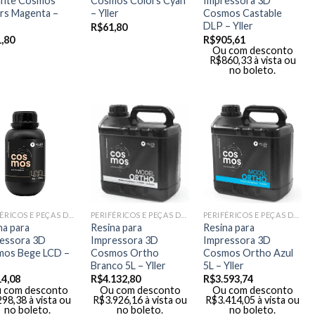
ante Cosmos
Cosmos Colors Cyan
Impressora 3D
rs Magenta –
– Yller
Cosmos Castable
DLP – Yller
R$
61,80
,80
R$
905,61
Ou com desconto
R$
860,33
à vista ou
no boleto.
PERIFÉRICOS E PEÇAS DE MÃO
PERIFÉRICOS E PEÇAS DE MÃO
PERIFÉRICOS E PEÇAS DE MÃO
na para
Resina para
Resina para
essora 3D
Impressora 3D
Impressora 3D
os Bege LCD –
Cosmos Ortho
Cosmos Ortho Azul
Branco 5L – Yller
5L – Yller
14,08
R$
4.132,80
R$
3.593,74
 com desconto
Ou com desconto
Ou com desconto
298,38
à vista ou
R$
3.926,16
à vista ou
R$
3.414,05
à vista ou
no boleto.
no boleto.
no boleto.