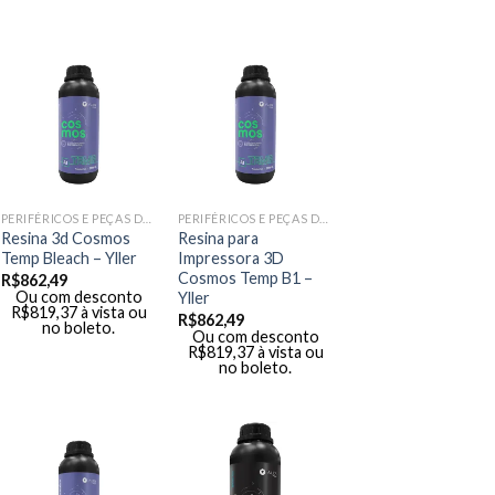
PERIFÉRICOS E PEÇAS DE MÃO
PERIFÉRICOS E PEÇAS DE MÃO
Resina 3d Cosmos
Resina para
Temp Bleach – Yller
Impressora 3D
Cosmos Temp B1 –
R$
862,49
Ou com desconto
Yller
R$
819,37
à vista ou
R$
862,49
no boleto.
Ou com desconto
R$
819,37
à vista ou
no boleto.