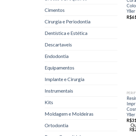
Cor
Colo
Cimentos
Yller
R$
61
Cirurgia e Periodontia
Dentística e Estética
Descartaveis
Endodontia
Equipamentos
Implante e Cirurgia
Instrumentais
Resi
Kits
Impr
Cosm
Moldagem e Moldeiras
Yller
R$
3
Ortodontia
Ou
R$