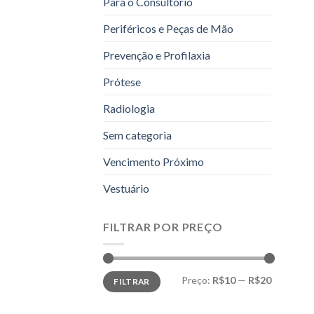
Para o Consultório
Periféricos e Peças de Mão
Prevenção e Profilaxia
Prótese
Radiologia
Sem categoria
Vencimento Próximo
Vestuário
FILTRAR POR PREÇO
Preço
Preço
Preço:
R$10
—
R$20
FILTRAR
mínimo
máximo