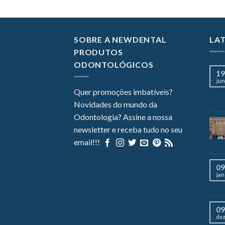
SOBRE A NEWDENTAL
LA
PRODUTOS
ODONTOLÓGICOS
19
jun
Quer promoções imbatíveis?
Novidades do mundo da
Odontologia? Assine a nossa
newsletter e receba tudo no seu
email!!!
09
jan
09
de