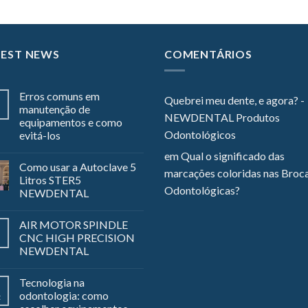
TEST NEWS
COMENTÁRIOS
Erros comuns em
Quebrei meu dente, e agora? -
manutenção de
NEWDENTAL Produtos
equipamentos e como
Odontológicos
evitá-los
em
Qual o significado das
Como usar a Autoclave 5
marcações coloridas nas Broc
Litros STER5
Odontológicas?
NEWDENTAL
AIR MOTOR SPINDLE
CNC HIGH PRECISION
NEWDENTAL
Tecnologia na
odontologia: como
z