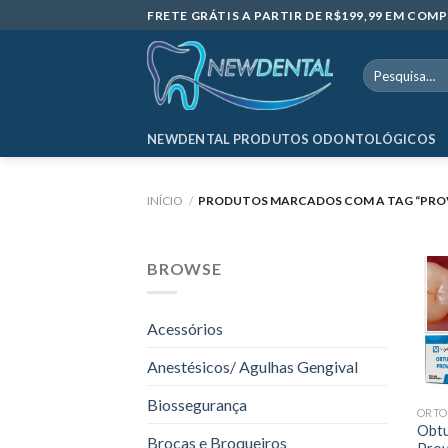
Skip
FRETE GRÁTIS A PARTIR DE R$199,99 EM CO
to
content
Pesquisar
por:
NEWDENTAL PRODUTOS ODONTOLÓGICOS
INÍCIO
/
PRODUTOS MARCADOS COM A TAG “PRO
BROWSE
Acessórios
Anestésicos/ Agulhas Gengival
Biossegurança
ORTO
Obtu
Brocas e Broqueiros