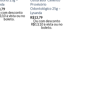
isório 25g –
Obturador Cimento
nda
Provisório
Odontológico 25g –
,79
 com desconto
Lysanda
3,10
à vista ou no
R$
13,79
boleto.
Ou com desconto
R$
13,10
à vista ou no
boleto.