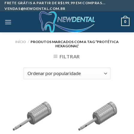
Skip
FRETE GRÁTIS A PARTIR DE R$199,99 EM COMPRAS...
VENDAS@NEWDENTAL.COM.BR
to
content
0
INÍCIO
/
PRODUTOS MARCADOS COM A TAG “PROTÉTICA
HEXAGONAL”
FILTRAR