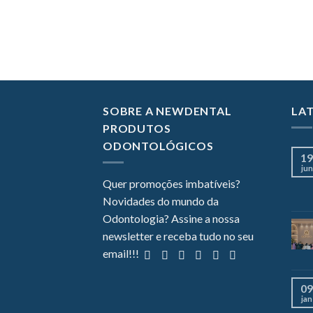
SOBRE A NEWDENTAL
LA
PRODUTOS
ODONTOLÓGICOS
19
jun
Quer promoções imbatíveis?
Novidades do mundo da
Odontologia? Assine a nossa
newsletter e receba tudo no seu
email!!!
09
jan