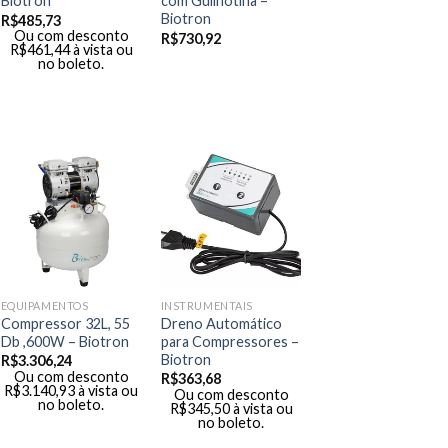
Biotron
com Guilhotina –
Biotron
R$
485,73
Ou com desconto
R$
730,92
R$
461,44
à vista ou
no boleto.
EQUIPAMENTOS
INSTRUMENTAIS
Compressor 32L, 55
Dreno Automático
Db ,600W – Biotron
para Compressores –
Biotron
R$
3.306,24
Ou com desconto
R$
363,68
R$
3.140,93
à vista ou
Ou com desconto
no boleto.
R$
345,50
à vista ou
no boleto.