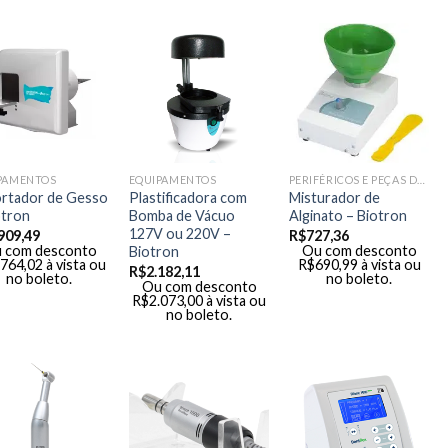
PAMENTOS
EQUIPAMENTOS
PERIFÉRICOS E PEÇAS DE MÃO
rtador de Gesso
Plastificadora com
Misturador de
otron
Bomba de Vácuo
Alginato – Biotron
127V ou 220V –
909,49
R$
727,36
 com desconto
Ou com desconto
Biotron
.764,02
à vista ou
R$
690,99
à vista ou
R$
2.182,11
no boleto.
no boleto.
Ou com desconto
R$
2.073,00
à vista ou
no boleto.