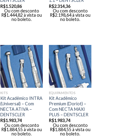
DENTSCLER
1:1 – DENTSCLER
R$
1.520,86
R$
2.314,36
Ou com desconto
Ou com desconto
R$
1.444,82
à vista ou
R$
2.198,64
à vista ou
no boleto.
no boleto.
KITS
EQUIPAMENTOS
Kit Acadêmico INTRA
Kit Acadêmico
(Universal) – Com
Premium (Doriot) –
NECTA ATIVA –
Com NECTA MAXI
DENTSCLER
PLUS – DENTSCLER
R$
1.983,74
R$
1.983,74
Ou com desconto
Ou com desconto
R$
1.884,55
à vista ou
R$
1.884,55
à vista ou
no boleto.
no boleto.