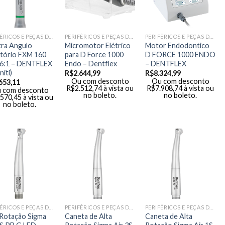
PERIFÉRICOS E PEÇAS DE MÃO
PERIFÉRICOS E PEÇAS DE MÃO
PERIFÉRICOS E PEÇAS DE MÃO
ra Angulo
Micromotor Elétrico
Motor Endodontico
tório FXM 160
para D Force 1000
D FORCE 1000 ENDO
6:1 – DENTFLEX
Endo – Dentflex
– DENTFLEX
niti)
R$
2.644,99
R$
8.324,99
Ou com desconto
Ou com desconto
653,11
R$
2.512,74
à vista ou
R$
7.908,74
à vista ou
 com desconto
no boleto.
no boleto.
.570,45
à vista ou
no boleto.
PERIFÉRICOS E PEÇAS DE MÃO
PERIFÉRICOS E PEÇAS DE MÃO
PERIFÉRICOS E PEÇAS DE MÃO
 Rotação Sigma
Caneta de Alta
Caneta de Alta