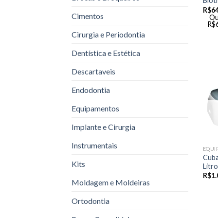
Biot
R$
6
Cimentos
Ou
R$
Cirurgia e Periodontia
Dentística e Estética
Descartaveis
Endodontia
Equipamentos
Implante e Cirurgia
Instrumentais
EQUI
Cuba
Kits
Litr
R$
1.
Moldagem e Moldeiras
Ortodontia