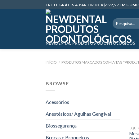
Skip
FRETE GRÁTIS A PARTIR DE R$199,99 EM CO
to
content
Pesquisar
por:
NEWDENTAL PRODUTOS ODONTOLÓGICOS
INÍCIO
/
PRODUTOS MARCADOS COM A TAG “PRODU
BROWSE
Acessórios
Anestésicos/ Agulhas Gengival
Biossegurança
EQUI
Mesa
Brocas e Broqueiros