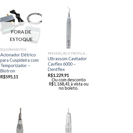
FORA DE
ESTOQUE
EQUIPAMENTOS
PREVENÇÃO E PROFILAXIA
Acionador Elétrico
Ultrassom Cavitador
para Cuspideira com
Cavflex 6000 –
Temporizador –
Dentflex
Biotron
R$
1.229,91
R$
595,11
Ou com desconto
R$
1.168,41
à vista ou
no boleto.