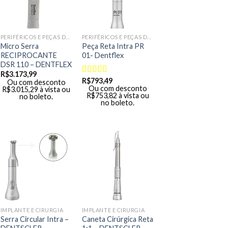
PERIFÉRICOS E PEÇAS DE MÃO
PERIFÉRICOS E PEÇAS DE MÃO
Micro Serra
Peça Reta Intra PR
RECIPROCANTE
01- Dentflex
DSR 110 – DENTFLEX
R$
3.173,99
R$
793,49
Avaliação
Ou com desconto
Ou com desconto
R$
3.015,29
à vista ou
5.00
de 5
R$
753,82
à vista ou
no boleto.
no boleto.
IMPLANTE E CIRURGIA
IMPLANTE E CIRURGIA
Serra Circular Intra –
Caneta Cirúrgica Reta