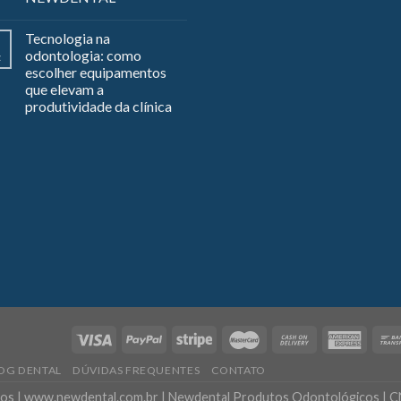
Tecnologia na
odontologia: como
z
escolher equipamentos
que elevam a
produtividade da clínica
OG DENTAL
DÚVIDAS FREQUENTES
CONTATO
dos | www.newdental.com.br | Newdental Produtos Odontológicos | C