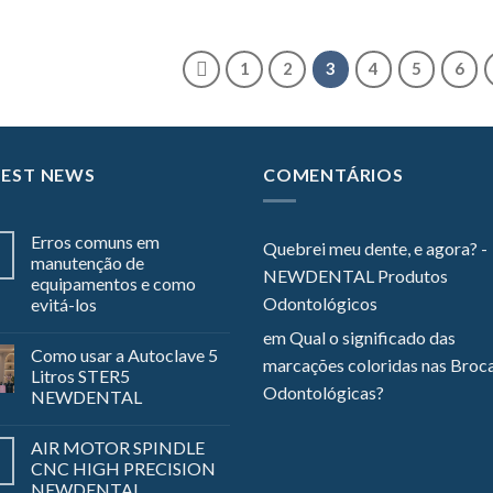
1
2
3
4
5
6
TEST NEWS
COMENTÁRIOS
Erros comuns em
Quebrei meu dente, e agora? -
manutenção de
NEWDENTAL Produtos
equipamentos e como
Odontológicos
evitá-los
em
Qual o significado das
Como usar a Autoclave 5
marcações coloridas nas Broc
Litros STER5
Odontológicas?
NEWDENTAL
AIR MOTOR SPINDLE
CNC HIGH PRECISION
NEWDENTAL