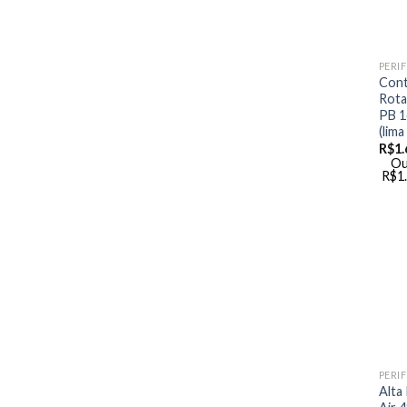
Cont
Rota
PB 1
(lima 
R$
1.
Ou
R$
1
Alta