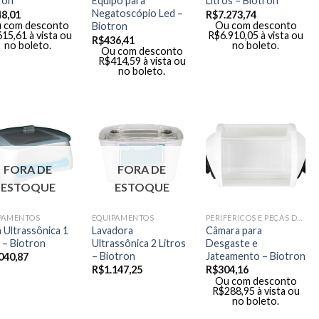
ron
Equipo para
Litros – Biotron
Negatoscópio Led –
48,01
R$
7.273,74
 com desconto
Ou com desconto
Biotron
615,61
à vista ou
R$
6.910,05
à vista ou
R$
436,41
no boleto.
no boleto.
Ou com desconto
R$
414,59
à vista ou
no boleto.
FORA DE
FORA DE
ESTOQUE
ESTOQUE
PAMENTOS
EQUIPAMENTOS
PERIFÉRICOS E PEÇAS DE MÃO
 Ultrassônica 1
Lavadora
Câmara para
o – Biotron
Ultrassônica 2 Litros
Desgaste e
– Biotron
Jateamento – Biotron
040,87
R$
1.147,25
R$
304,16
Ou com desconto
R$
288,95
à vista ou
no boleto.