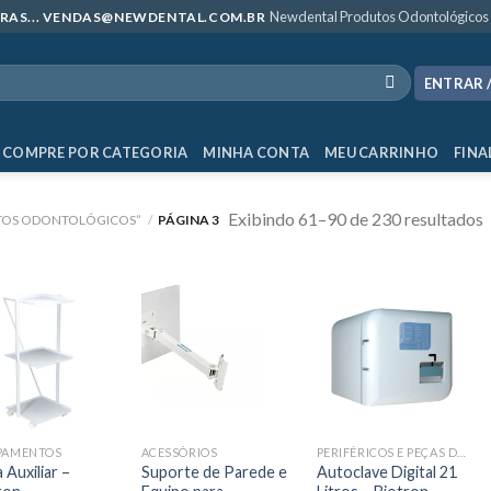
Newdental Produtos Odontológicos
MPRAS... VENDAS@NEWDENTAL.COM.BR
ENTRAR 
COMPRE POR CATEGORIA
MINHA CONTA
MEU CARRINHO
FINA
Exibindo 61–90 de 230 resultados
TOS ODONTOLÓGICOS”
/
PÁGINA 3
PAMENTOS
ACESSÓRIOS
PERIFÉRICOS E PEÇAS DE MÃO
 Auxiliar –
Suporte de Parede e
Autoclave Digital 21