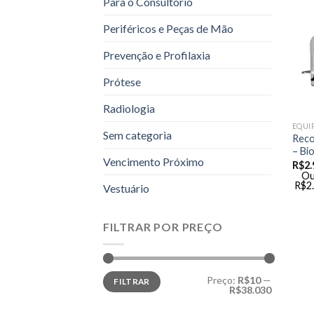
Para o Consultório
Periféricos e Peças de Mão
Prevenção e Profilaxia
Prótese
Radiologia
EQUI
Sem categoria
Reco
– Bi
Vencimento Próximo
R$
2.
Ou
R$
2
Vestuário
FILTRAR POR PREÇO
Preço
Preço
Preço:
R$10
—
FILTRAR
mínimo
máximo
R$38.030