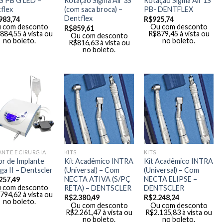
4S PB G LED –
Rotação Sigma Air 3S
Rotação Sigma Air 1S
flex
(com saca broca) –
PB- DENTFLEX
Dentflex
983,74
R$
925,74
 com desconto
Ou com desconto
R$
859,61
.884,55
à vista ou
R$
879,45
à vista ou
Ou com desconto
no boleto.
no boleto.
R$
816,63
à vista ou
no boleto.
ANTE E CIRURGIA
KITS
KITS
r de Implante
Kit Acadêmico INTRA
Kit Acadêmico INTRA
a II – Dentscler
(Universal) – Com
(Universal) – Com
NECTA ATIVA (S/PÇ
NECTA ELIPSE –
257,49
 com desconto
RETA) – DENTSCLER
DENTSCLER
.794,62
à vista ou
R$
2.380,49
R$
2.248,24
no boleto.
Ou com desconto
Ou com desconto
R$
2.261,47
à vista ou
R$
2.135,83
à vista ou
no boleto.
no boleto.