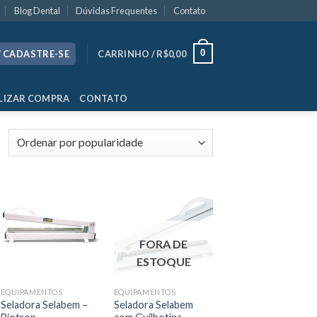
Blog Dental
Dúvidas Frequentes
Contato
0
/ CADASTRE-SE
CARRINHO /
R$
0,00
LIZAR COMPRA
CONTATO
FORA DE
ESTOQUE
EQUIPAMENTOS
EQUIPAMENTOS
Seladora Selabem –
Seladora Selabem