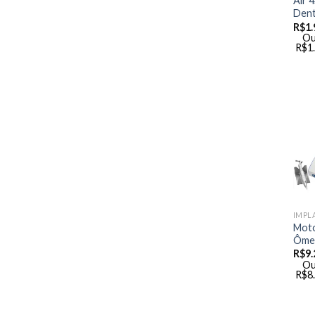
Air 
Dent
R$
1.
Ou
R$
1
IMPL
Moto
Ômeg
R$
9.
Ou
R$
8