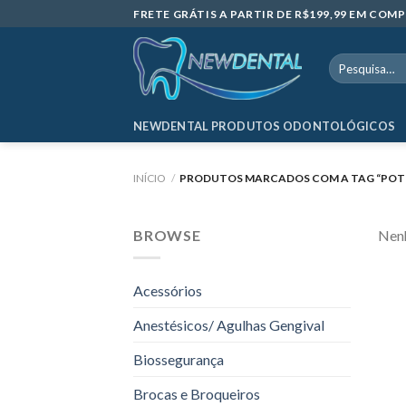
Skip
FRETE GRÁTIS A PARTIR DE R$199,99 EM CO
to
content
Pesquisar
por:
NEWDENTAL PRODUTOS ODONTOLÓGICOS
INÍCIO
/
PRODUTOS MARCADOS COM A TAG “POTE
BROWSE
Nenh
Acessórios
Anestésicos/ Agulhas Gengival
Biossegurança
Brocas e Broqueiros