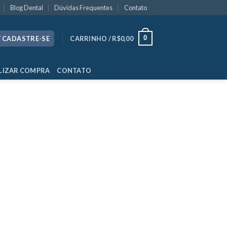
Blog Dental
Dúvidas Frequentes
Contato
0
/ CADASTRE-SE
CARRINHO /
R$
0,00
LIZAR COMPRA
CONTATO