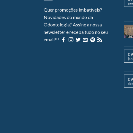
jun
Quer promoções imbatíveis?
Novidades do mundo da
Odontologia? Assine a nossa
newsletter e receba tudo no seu
email!!!
09
jan
09
de