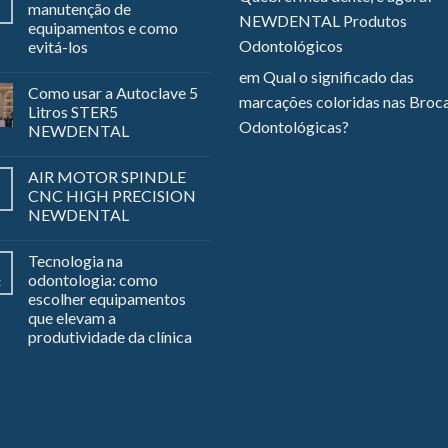
manutenção de
NEWDENTAL Produtos
equipamentos e como
Odontológicos
evitá-los
em
Qual o significado das
Como usar a Autoclave 5
marcações coloridas nas Broc
Litros STER5
Odontológicas?
NEWDENTAL
AIR MOTOR SPINDLE
CNC HIGH PRECISION
NEWDENTAL
Tecnologia na
odontologia: como
z
escolher equipamentos
que elevam a
produtividade da clínica