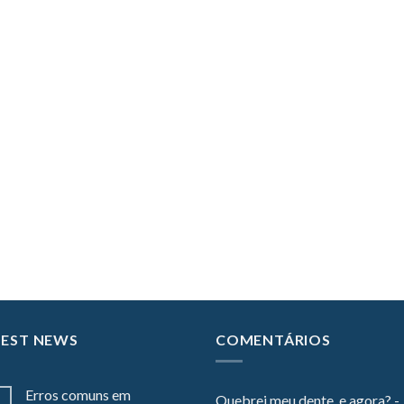
TEST NEWS
COMENTÁRIOS
Erros comuns em
Quebrei meu dente, e agora? -