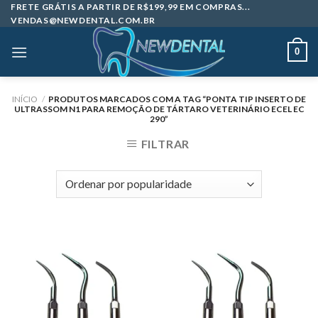
Skip
FRETE GRÁTIS A PARTIR DE R$199,99 EM COMPRAS...
VENDAS@NEWDENTAL.COM.BR
to
content
0
INÍCIO
/
PRODUTOS MARCADOS COM A TAG “PONTA TIP INSERTO DE
ULTRASSOM N1 PARA REMOÇÃO DE TÁRTARO VETERINÁRIO ECEL EC
290”
FILTRAR