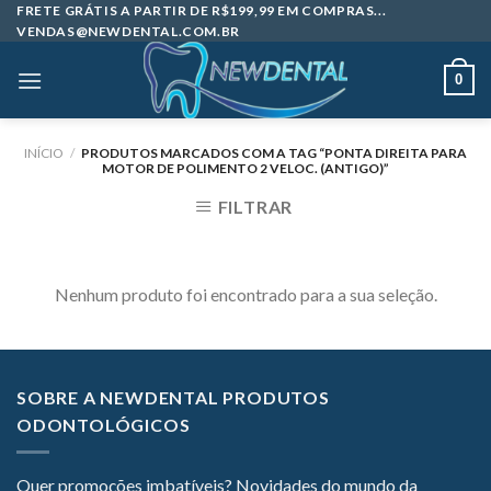
Skip
FRETE GRÁTIS A PARTIR DE R$199,99 EM COMPRAS...
VENDAS@NEWDENTAL.COM.BR
to
content
0
INÍCIO
/
PRODUTOS MARCADOS COM A TAG “PONTA DIREITA PARA
MOTOR DE POLIMENTO 2 VELOC. (ANTIGO)”
FILTRAR
Nenhum produto foi encontrado para a sua seleção.
SOBRE A NEWDENTAL PRODUTOS
ODONTOLÓGICOS
Quer promoções imbatíveis? Novidades do mundo da