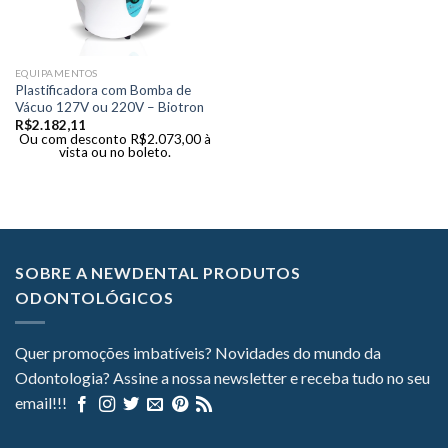
EQUIPAMENTOS
Plastificadora com Bomba de
Vácuo 127V ou 220V – Biotron
R$
2.182,11
Ou com desconto
R$
2.073,00
à
vista ou no boleto.
SOBRE A NEWDENTAL PRODUTOS
ODONTOLÓGICOS
Quer promoções imbatíveis? Novidades do mundo da
Odontologia? Assine a nossa newsletter e receba tudo no seu
email!!!