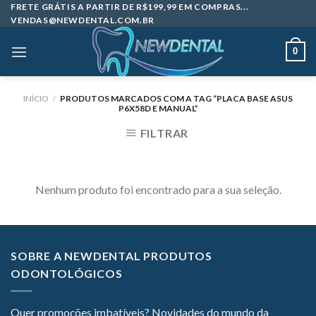
Skip
FRETE GRÁTIS A PARTIR DE R$199,99 EM COMPRAS...
VENDAS@NEWDENTAL.COM.BR
to
content
0
INÍCIO
/
PRODUTOS MARCADOS COM A TAG “PLACA BASE ASUS
P6X58D E MANUAL”
FILTRAR
Nenhum produto foi encontrado para a sua seleção.
SOBRE A NEWDENTAL PRODUTOS
ODONTOLÓGICOS
Quer promoções imbatíveis? Novidades do mundo da