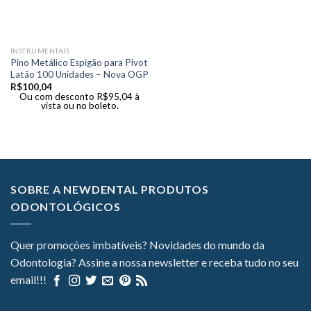
INSTRUMENTAIS
Pino Metálico Espigão para Pivot
Latão 100 Unidades – Nova OGP
R$
100,04
Ou com desconto
R$
95,04
à
vista ou no boleto.
SOBRE A NEWDENTAL PRODUTOS
ODONTOLÓGICOS
Quer promoções imbatíveis? Novidades do mundo da
Odontologia? Assine a nossa newsletter e receba tudo no seu
email!!!