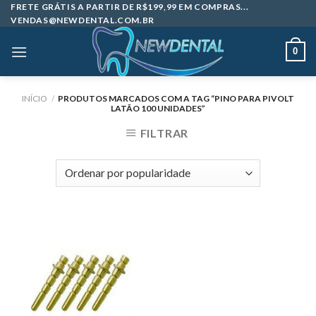
Skip
FRETE GRÁTIS A PARTIR DE R$199,99 EM COMPRAS...
VENDAS@NEWDENTAL.COM.BR
to
content
0
INÍCIO
/
PRODUTOS MARCADOS COM A TAG “PINO PARA PIVOLT
LATÃO 100 UNIDADES”
FILTRAR