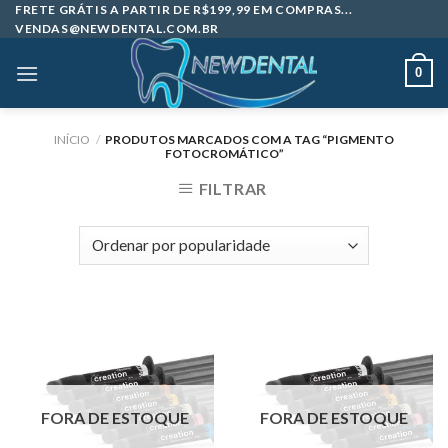
Skip
FRETE GRÁTIS A PARTIR DE R$199,99 EM COMPRAS...
VENDAS@NEWDENTAL.COM.BR
to
content
0
INÍCIO
/
PRODUTOS MARCADOS COM A TAG “PIGMENTO
FOTOCROMÁTICO”
FILTRAR
FORA DE ESTOQUE
FORA DE ESTOQUE