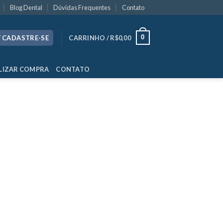
Blog Dental
Dúvidas Frequentes
Contato
0
/ CADASTRE-SE
CARRINHO /
R$
0,00
LIZAR COMPRA
CONTATO