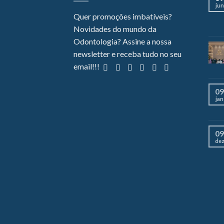
jun
Quer promoções imbatíveis?
Novidades do mundo da
Odontologia? Assine a nossa
newsletter e receba tudo no seu
email!!!
09
jan
09
de