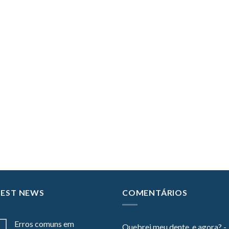
TEST NEWS
COMENTÁRIOS
Erros comuns em
Quebrei meu dente, e agora? -