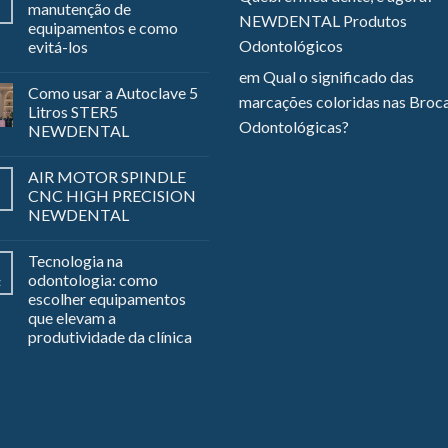
manutenção de
NEWDENTAL Produtos
equipamentos e como
Odontológicos
evitá-los
em
Qual o significado das
Como usar a Autoclave 5
marcações coloridas nas Broc
Litros STER5
Odontológicas?
NEWDENTAL
AIR MOTOR SPINDLE
CNC HIGH PRECISION
NEWDENTAL
Tecnologia na
odontologia: como
z
escolher equipamentos
que elevam a
produtividade da clínica