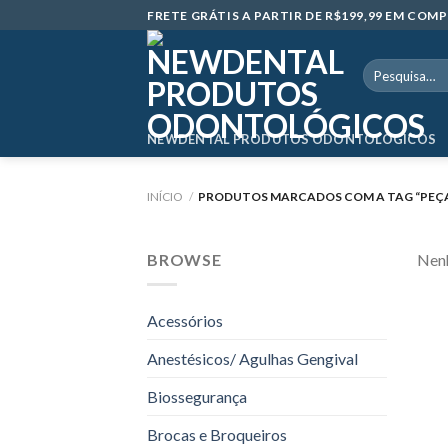
Skip
FRETE GRÁTIS A PARTIR DE R$199,99 EM CO
to
content
Pesquisar
por:
NEWDENTAL PRODUTOS ODONTOLÓGICOS
INÍCIO
/
PRODUTOS MARCADOS COM A TAG “PEÇA 
BROWSE
Nenh
Acessórios
Anestésicos/ Agulhas Gengival
Biossegurança
Brocas e Broqueiros