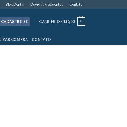
Blog Dental
Dúvidas Frequentes
Contato
0
/ CADASTRE-SE
CARRINHO /
R$
0,00
LIZAR COMPRA
CONTATO