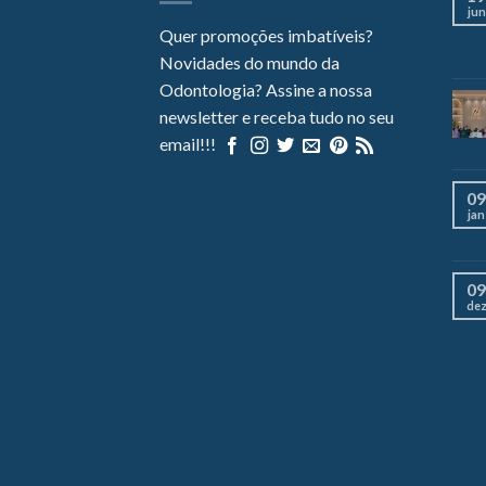
jun
Quer promoções imbatíveis?
Novidades do mundo da
Odontologia? Assine a nossa
newsletter e receba tudo no seu
email!!!
09
jan
09
de