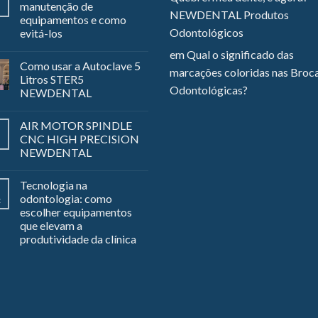
manutenção de
NEWDENTAL Produtos
equipamentos e como
Odontológicos
evitá-los
em
Qual o significado das
Como usar a Autoclave 5
marcações coloridas nas Broc
Litros STER5
Odontológicas?
NEWDENTAL
AIR MOTOR SPINDLE
CNC HIGH PRECISION
NEWDENTAL
Tecnologia na
odontologia: como
z
escolher equipamentos
que elevam a
produtividade da clínica