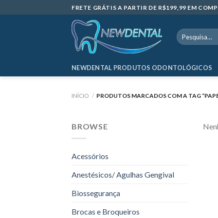
Skip
FRETE GRÁTIS A PARTIR DE R$199,99 EM CO
to
content
Pesquisar
por:
NEWDENTAL PRODUTOS ODONTOLÓGICOS
INÍCIO
/
PRODUTOS MARCADOS COM A TAG “PAPE
BROWSE
Nenh
Acessórios
Anestésicos/ Agulhas Gengival
Biossegurança
Brocas e Broqueiros