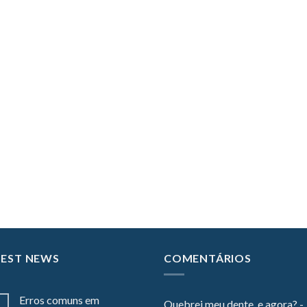
TEST NEWS
COMENTÁRIOS
Erros comuns em
Quebrei meu dente, e agora? -