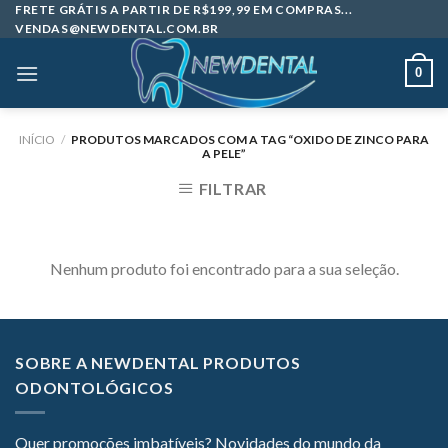
Skip
FRETE GRÁTIS A PARTIR DE R$199,99 EM COMPRAS...
VENDAS@NEWDENTAL.COM.BR
to
content
0
INÍCIO
/
PRODUTOS MARCADOS COM A TAG “OXIDO DE ZINCO PARA
A PELE”
FILTRAR
Nenhum produto foi encontrado para a sua seleção.
SOBRE A NEWDENTAL PRODUTOS
ODONTOLÓGICOS
Quer promoções imbatíveis? Novidades do mundo da