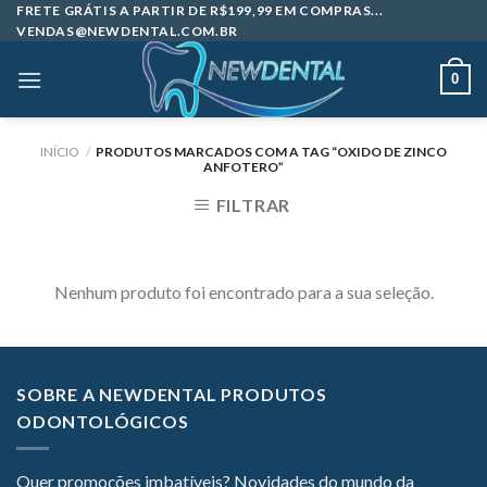
Skip
FRETE GRÁTIS A PARTIR DE R$199,99 EM COMPRAS...
VENDAS@NEWDENTAL.COM.BR
to
content
0
INÍCIO
/
PRODUTOS MARCADOS COM A TAG “OXIDO DE ZINCO
ANFOTERO”
FILTRAR
Nenhum produto foi encontrado para a sua seleção.
SOBRE A NEWDENTAL PRODUTOS
ODONTOLÓGICOS
Quer promoções imbatíveis? Novidades do mundo da