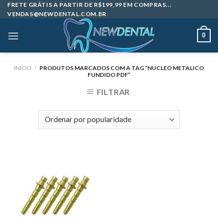
Skip
FRETE GRÁTIS A PARTIR DE R$199,99 EM COMPRAS...
VENDAS@NEWDENTAL.COM.BR
to
content
0
INÍCIO
/
PRODUTOS MARCADOS COM A TAG “NUCLEO METALICO
FUNDIDO PDF”
FILTRAR