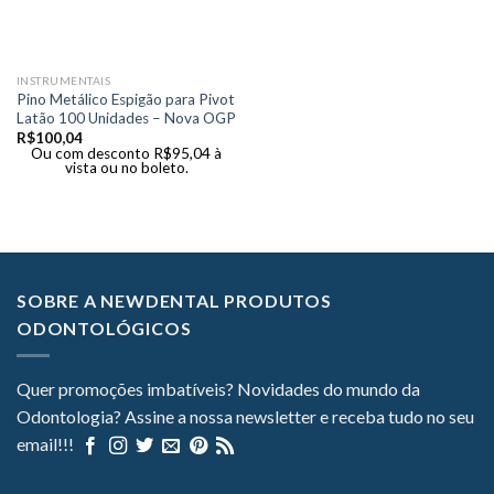
INSTRUMENTAIS
Pino Metálico Espigão para Pivot
Latão 100 Unidades – Nova OGP
R$
100,04
Ou com desconto
R$
95,04
à
vista ou no boleto.
SOBRE A NEWDENTAL PRODUTOS
ODONTOLÓGICOS
Quer promoções imbatíveis? Novidades do mundo da
Odontologia? Assine a nossa newsletter e receba tudo no seu
email!!!