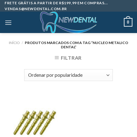
Skip
FRETE GRÁTIS A PARTIR DE R$199,99 EM COMPRAS...
VENDAS@NEWDENTAL.COM.BR
to
content
0
INÍCIO
/
PRODUTOS MARCADOS COM A TAG “NUCLEO METALICO
DENTAL”
FILTRAR