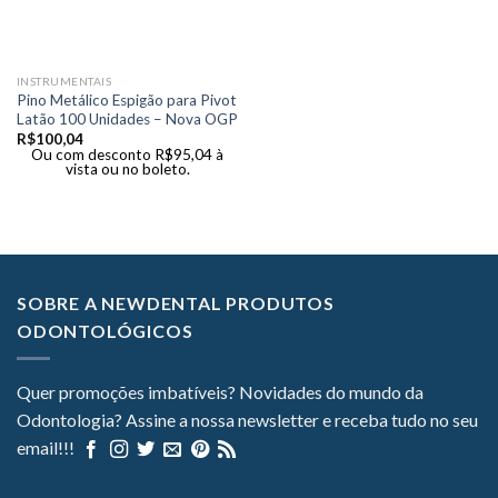
INSTRUMENTAIS
Pino Metálico Espigão para Pivot
Latão 100 Unidades – Nova OGP
R$
100,04
Ou com desconto
R$
95,04
à
vista ou no boleto.
SOBRE A NEWDENTAL PRODUTOS
ODONTOLÓGICOS
Quer promoções imbatíveis? Novidades do mundo da
Odontologia? Assine a nossa newsletter e receba tudo no seu
email!!!