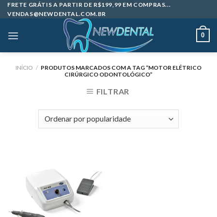
Skip
FRETE GRÁTIS A PARTIR DE R$199,99 EM COMPRAS...
VENDAS@NEWDENTAL.COM.BR
to
content
0
INÍCIO
/
PRODUTOS MARCADOS COM A TAG “MOTOR ELÉTRICO
CIRÚRGICO ODONTOLÓGICO”
FILTRAR