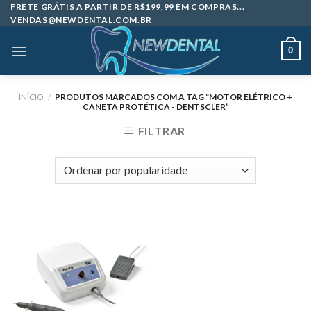
Skip
FRETE GRÁTIS A PARTIR DE R$199,99 EM COMPRAS...
VENDAS@NEWDENTAL.COM.BR
to
content
0
INÍCIO
/
PRODUTOS MARCADOS COM A TAG “MOTOR ELÉTRICO +
CANETA PROTÉTICA - DENTSCLER”
FILTRAR