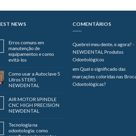
TEST NEWS
COMENTÁRIOS
Erros comuns em
Quebrei meu dente, e agora? -
manutenção de
NEWDENTAL Produtos
equipamentos e como
Odontológicos
evitá-los
em
Qual o significado das
Como usar a Autoclave 5
marcações coloridas nas Broc
Litros STER5
Odontológicas?
NEWDENTAL
AIR MOTOR SPINDLE
CNC HIGH PRECISION
NEWDENTAL
Tecnologia na
odontologia: como
z