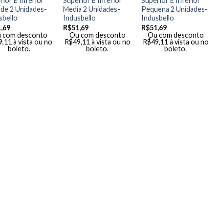
rior E Inferior
Superior E Inferior
Superior E Inferior
de 2 Unidades-
Media 2 Unidades-
Pequena 2 Unidades-
sbello
Indusbello
Indusbello
,69
R$
51,69
R$
51,69
 com desconto
Ou com desconto
Ou com desconto
9,11
à vista ou no
R$
49,11
à vista ou no
R$
49,11
à vista ou no
boleto.
boleto.
boleto.