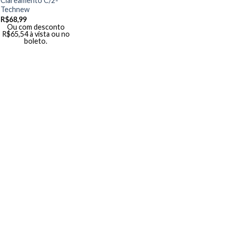
Clareamento C/2-
Technew
R$
68,99
Ou com desconto
R$
65,54
à vista ou no
boleto.