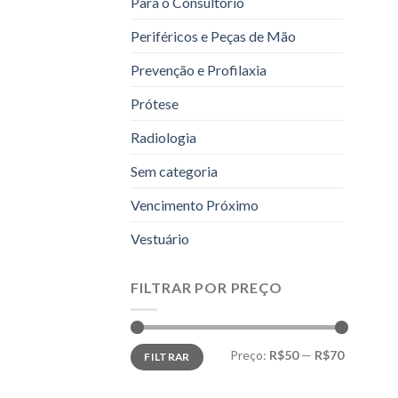
Para o Consultório
Periféricos e Peças de Mão
Prevenção e Profilaxia
Prótese
Radiologia
Sem categoria
Vencimento Próximo
Vestuário
FILTRAR POR PREÇO
Preço
Preço
Preço:
R$50
—
R$70
FILTRAR
mínimo
máximo