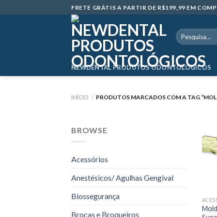
Skip
FRETE GRÁTIS A PARTIR DE R$199,99 EM CO
to
content
Pesquisar
por:
NEWDENTAL PRODUTOS ODONTOLÓGICOS
INÍCIO
/
PRODUTOS MARCADOS COM A TAG “MOL
BROWSE
Acessórios
Anestésicos/ Agulhas Gengival
Biossegurança
ACES
Mold
Brocas e Broqueiros