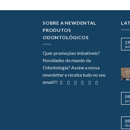
SOBRE A NEWDENTAL
LA
PRODUTOS
ODONTOLÓGICOS
19
jun
Quer promoções imbatíveis?
Novidades do mundo da
Odontologia? Assine a nossa
newsletter e receba tudo no seu
email!!!
09
jan
09
de