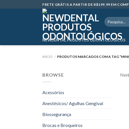
Skip
FRETE GRÁTIS A PARTIR DE R$199,99 EM CO
to
content
Pesquisar
por:
NEWDENTAL PRODUTOS ODONTOLÓGICOS
INÍCIO
/
PRODUTOS MARCADOS COM A TAG “MINI
BROWSE
Nenh
Acessórios
Anestésicos/ Agulhas Gengival
Biossegurança
Brocas e Broqueiros