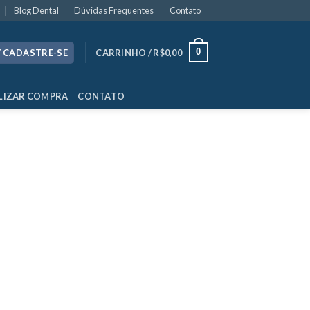
Blog Dental
Dúvidas Frequentes
Contato
0
/ CADASTRE-SE
CARRINHO /
R$
0,00
LIZAR COMPRA
CONTATO