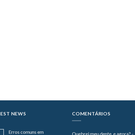
TEST NEWS
COMENTÁRIOS
Erros comuns em
Quebrei meu dente, e agora? -