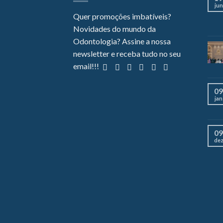
jun
Quer promoções imbatíveis?
Novidades do mundo da
Odontologia? Assine a nossa
newsletter e receba tudo no seu
email!!!
09
jan
09
de