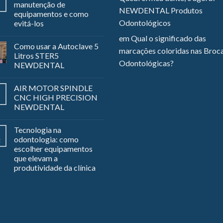
manutenção de
NEWDENTAL Produtos
equipamentos e como
Odontológicos
evitá-los
em
Qual o significado das
Como usar a Autoclave 5
marcações coloridas nas Broc
Litros STER5
Odontológicas?
NEWDENTAL
AIR MOTOR SPINDLE
CNC HIGH PRECISION
NEWDENTAL
Tecnologia na
odontologia: como
z
escolher equipamentos
que elevam a
produtividade da clínica