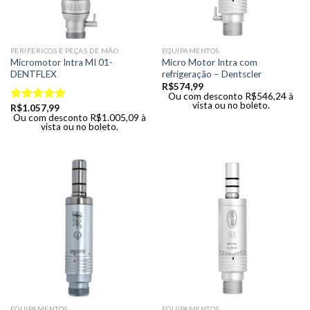
PERIFÉRICOS E PEÇAS DE MÃO
EQUIPAMENTOS
Micromotor Intra MI 01-
Micro Motor Intra com
DENTFLEX
refrigeração – Dentscler
R$
574,99
Ou com desconto
R$
546,24
à
vista ou no boleto.
R$
1.057,99
Avaliação
Ou com desconto
R$
1.005,09
à
5.00
de 5
vista ou no boleto.
EQUIPAMENTOS
EQUIPAMENTOS