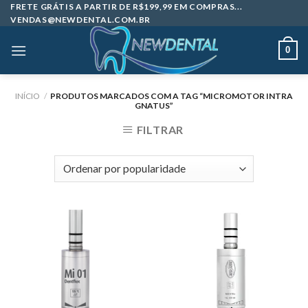
Skip
FRETE GRÁTIS A PARTIR DE R$199,99 EM COMPRAS...
VENDAS@NEWDENTAL.COM.BR
to
content
0
INÍCIO
/
PRODUTOS MARCADOS COM A TAG “MICROMOTOR INTRA
GNATUS”
FILTRAR