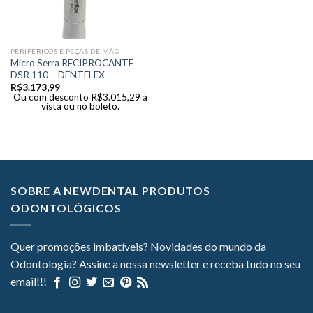
PERIFÉRICOS E PEÇAS DE MÃO
Micro Serra RECIPROCANTE
DSR 110 – DENTFLEX
R$
3.173,99
Ou com desconto
R$
3.015,29
à
vista ou no boleto.
SOBRE A NEWDENTAL PRODUTOS
ODONTOLÓGICOS
Quer promoções imbatíveis? Novidades do mundo da
Odontologia? Assine a nossa newsletter e receba tudo no seu
email!!!