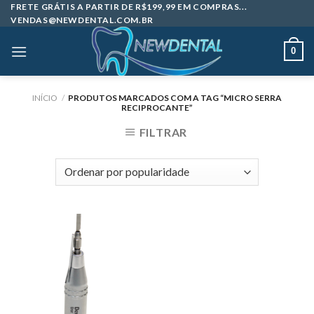
Skip
FRETE GRÁTIS A PARTIR DE R$199,99 EM COMPRAS...
VENDAS@NEWDENTAL.COM.BR
to
content
0
INÍCIO
/
PRODUTOS MARCADOS COM A TAG “MICRO SERRA
RECIPROCANTE”
FILTRAR