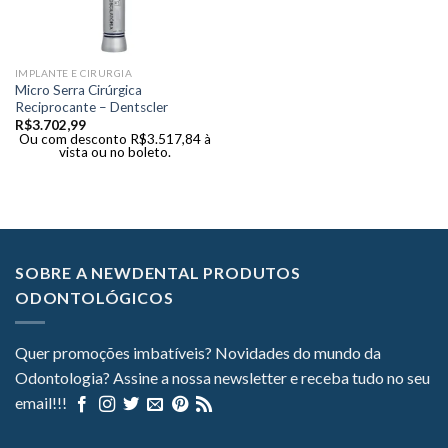
IMPLANTE E CIRURGIA
Micro Serra Cirúrgica
Reciprocante – Dentscler
R$
3.702,99
Ou com desconto
R$
3.517,84
à
vista ou no boleto.
SOBRE A NEWDENTAL PRODUTOS
ODONTOLÓGICOS
Quer promoções imbatíveis? Novidades do mundo da
Odontologia? Assine a nossa newsletter e receba tudo no seu
email!!!