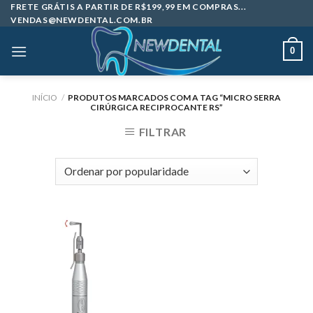
Skip
FRETE GRÁTIS A PARTIR DE R$199,99 EM COMPRAS...
VENDAS@NEWDENTAL.COM.BR
to
content
0
INÍCIO
/
PRODUTOS MARCADOS COM A TAG “MICRO SERRA
CIRÚRGICA RECIPROCANTE RS”
FILTRAR