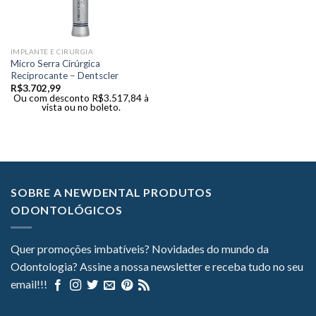
IMPLANTE E CIRURGIA
Micro Serra Cirúrgica
Reciprocante – Dentscler
R$
3.702,99
Ou com desconto
R$
3.517,84
à
vista ou no boleto.
SOBRE A NEWDENTAL PRODUTOS
ODONTOLÓGICOS
Quer promoções imbatíveis? Novidades do mundo da
Odontologia? Assine a nossa newsletter e receba tudo no seu
email!!!