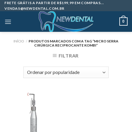
Skip
FRETE GRÁTIS A PARTIR DE R$199,99 EM COMPRAS...
VENDAS@NEWDENTAL.COM.BR
to
content
0
INÍCIO
/
PRODUTOS MARCADOS COM A TAG “MICRO SERRA
CIRÚRGICA RECIPROCANTE KOMBI”
FILTRAR