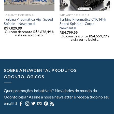
IMPLANTE E CIRURGIA
IMPLANTE E CIRURGIA
Turbina Pneumática High Speed
Turbina Pneumática CNC High
Spindle – Newdental
Speed Spindle 1 Corpo –
Newdental
R$
7.029,99
Ou com desconto
R$
6.678,49
à
R$
4.799,99
vista ou no boleto.
Ou com desconto
R$
4.559,99
à
vista ou no boleto.
SOBRE A NEWDENTAL PRODUTOS
ODONTOLÓGICOS
Quer promoções imbatíveis? Novidades do mundo da
Odontologia? Assine a nossa newsletter e receba tudo no seu
email!!!