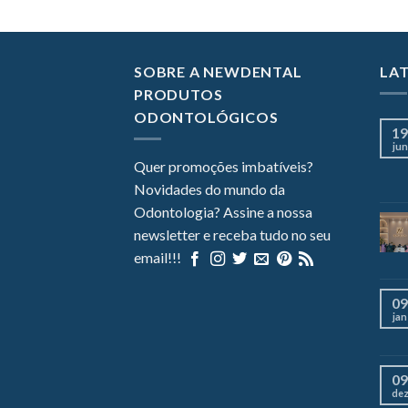
SOBRE A NEWDENTAL
LA
PRODUTOS
ODONTOLÓGICOS
19
jun
Quer promoções imbatíveis?
Novidades do mundo da
Odontologia? Assine a nossa
newsletter e receba tudo no seu
email!!!
09
jan
09
de