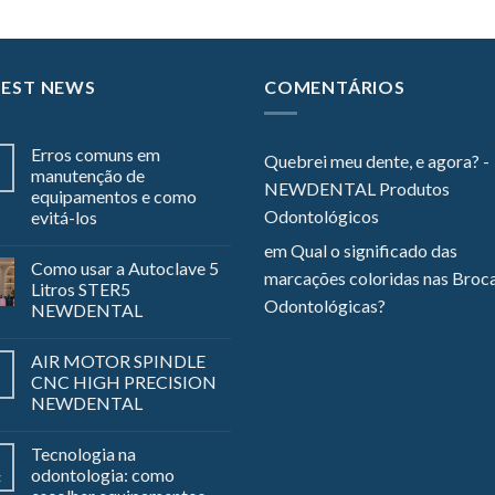
TEST NEWS
COMENTÁRIOS
Erros comuns em
Quebrei meu dente, e agora? -
manutenção de
NEWDENTAL Produtos
equipamentos e como
Odontológicos
evitá-los
em
Qual o significado das
Como usar a Autoclave 5
marcações coloridas nas Broc
Litros STER5
Odontológicas?
NEWDENTAL
AIR MOTOR SPINDLE
CNC HIGH PRECISION
NEWDENTAL
Tecnologia na
odontologia: como
z