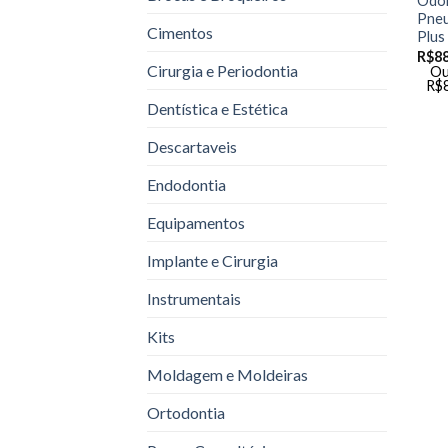
Odon
Pneu
Cimentos
Plus
R$
8
Cirurgia e Periodontia
Ou
R$
Dentística e Estética
Descartaveis
Endodontia
Equipamentos
Implante e Cirurgia
Instrumentais
Kits
Moldagem e Moldeiras
Ortodontia