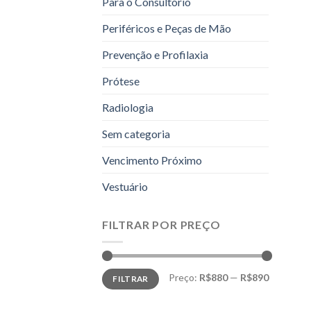
Para o Consultório
Periféricos e Peças de Mão
Prevenção e Profilaxia
Prótese
Radiologia
Sem categoria
Vencimento Próximo
Vestuário
FILTRAR POR PREÇO
Preço
Preço
Preço:
R$880
—
R$890
FILTRAR
mínimo
máximo