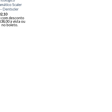
tológico
mático Scaler
 – Dentscler
82,10
 com desconto
838,00
à vista ou
no boleto.