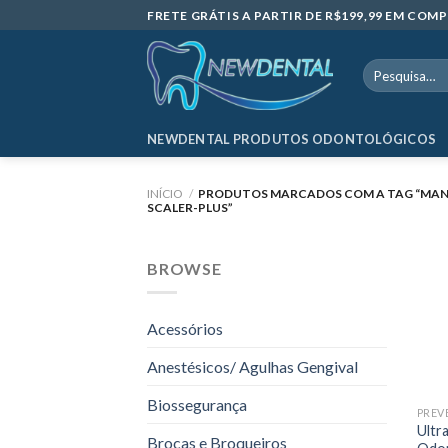
Skip
FRETE GRÁTIS A PARTIR DE R$199,99 EM CO
to
content
Pesquisar
por:
NEWDENTAL PRODUTOS ODONTOLÓGICOS
INÍCIO
/
PRODUTOS MARCADOS COM A TAG “MA
SCALER-PLUS”
BROWSE
Acessórios
Anestésicos/ Agulhas Gengival
Biossegurança
Ultr
Brocas e Broqueiros