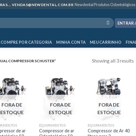
Newdental Produtos Odontológicos
MPRAS... VENDAS@NEWDENTAL.COM.BR
ENTRAR 
COMPRE POR CATEGORIA
MINHA CONTA
MEU CARRINHO
FINA
Showing all 3 results
UAL COMPRESSOR SCHUSTER”
FORA DE
FORA DE
FORA DE
ESTOQUE
ESTOQUE
ESTOQUE
PAMENTOS
EQUIPAMENTOS
EQUIPAMENTOS
ressor de ar
Compressor de ar
Compressor de Ar 40