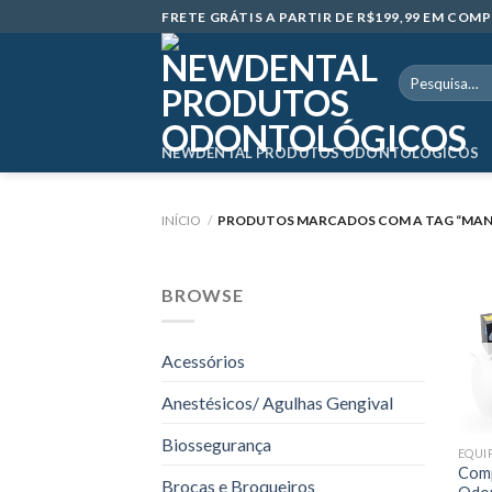
Skip
FRETE GRÁTIS A PARTIR DE R$199,99 EM CO
to
content
Pesquisar
por:
NEWDENTAL PRODUTOS ODONTOLÓGICOS
INÍCIO
/
PRODUTOS MARCADOS COM A TAG “MAN
BROWSE
Acessórios
Anestésicos/ Agulhas Gengival
Biossegurança
EQUI
Comp
Brocas e Broqueiros