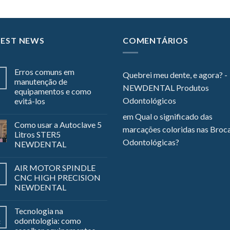
TEST NEWS
COMENTÁRIOS
Erros comuns em
Quebrei meu dente, e agora? -
manutenção de
NEWDENTAL Produtos
equipamentos e como
Odontológicos
evitá-los
em
Qual o significado das
Como usar a Autoclave 5
marcações coloridas nas Broc
Litros STER5
Odontológicas?
NEWDENTAL
AIR MOTOR SPINDLE
CNC HIGH PRECISION
NEWDENTAL
Tecnologia na
odontologia: como
z