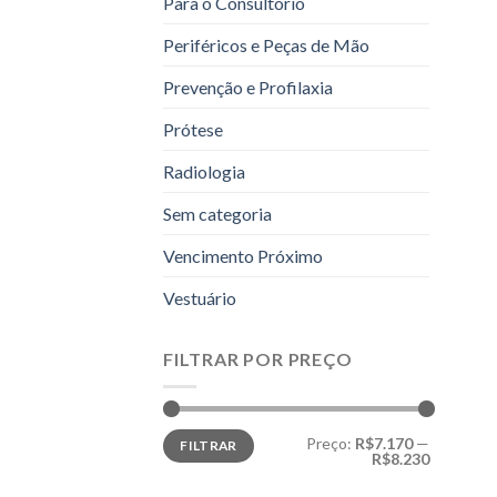
Para o Consultório
Periféricos e Peças de Mão
Prevenção e Profilaxia
Prótese
Radiologia
Sem categoria
Vencimento Próximo
Vestuário
FILTRAR POR PREÇO
Preço
Preço
Preço:
R$7.170
—
FILTRAR
mínimo
máximo
R$8.230