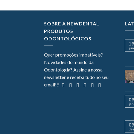
SOBRE A NEWDENTAL
LA
PRODUTOS
ODONTOLÓGICOS
19
jun
Quer promoções imbatíveis?
Novidades do mundo da
Odontologia? Assine a nossa
newsletter e receba tudo no seu
email!!!
09
jan
09
de