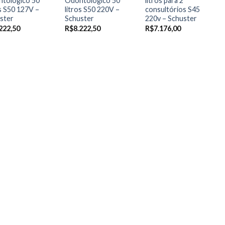
tológico 50
Odontológico 50
litros para 2
os S50 127V –
litros S50 220V –
consultórios S45
ster
Schuster
220v – Schuster
222,50
R$
8.222,50
R$
7.176,00