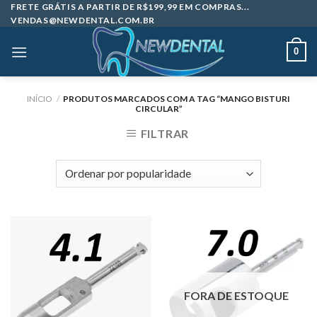
Skip
FRETE GRÁTIS A PARTIR DE R$199,99 EM COMPRAS...
VENDAS@NEWDENTAL.COM.BR
to
content
0
INÍCIO
/
PRODUTOS MARCADOS COM A TAG “MANGO BISTURI
CIRCULAR”
FILTRAR
FORA DE ESTOQUE