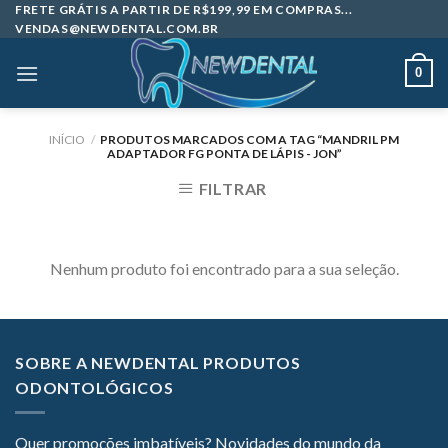
Skip
FRETE GRÁTIS A PARTIR DE R$199,99 EM COMPRAS...
VENDAS@NEWDENTAL.COM.BR
to
content
0
INÍCIO
/
PRODUTOS MARCADOS COM A TAG “MANDRIL PM
ADAPTADOR FG PONTA DE LÁPIS - JON”
FILTRAR
Nenhum produto foi encontrado para a sua seleção.
SOBRE A NEWDENTAL PRODUTOS
ODONTOLÓGICOS
Quer promoções imbatíveis? Novidades do mundo da