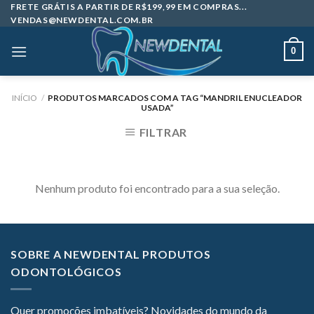
Skip
FRETE GRÁTIS A PARTIR DE R$199,99 EM COMPRAS...
VENDAS@NEWDENTAL.COM.BR
to
content
0
INÍCIO
/
PRODUTOS MARCADOS COM A TAG “MANDRIL ENUCLEADOR
USADA”
FILTRAR
Nenhum produto foi encontrado para a sua seleção.
SOBRE A NEWDENTAL PRODUTOS
ODONTOLÓGICOS
Quer promoções imbatíveis? Novidades do mundo da