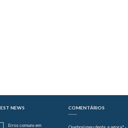
TEST NEWS
COMENTÁRIOS
Erros comuns em
Quebrei meu dente, e agora? -