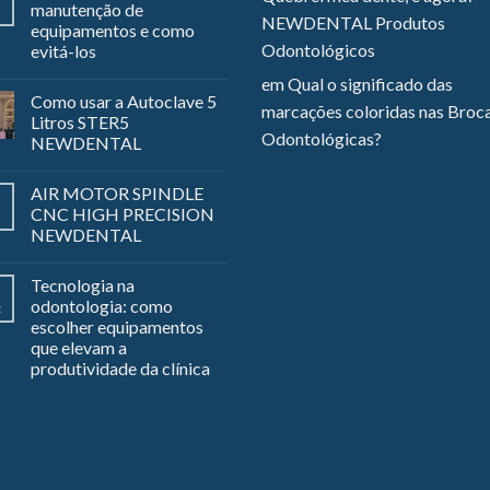
manutenção de
NEWDENTAL Produtos
equipamentos e como
Odontológicos
evitá-los
em
Qual o significado das
Como usar a Autoclave 5
marcações coloridas nas Broc
Litros STER5
Odontológicas?
NEWDENTAL
AIR MOTOR SPINDLE
CNC HIGH PRECISION
NEWDENTAL
Tecnologia na
odontologia: como
z
escolher equipamentos
que elevam a
produtividade da clínica