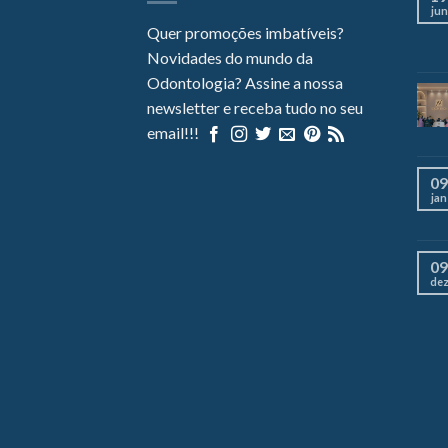
jun
Quer promoções imbatíveis?
Novidades do mundo da
Odontologia? Assine a nossa
newsletter e receba tudo no seu
email!!!
09
jan
09
de