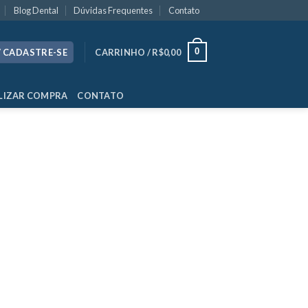
Blog Dental
Dúvidas Frequentes
Contato
0
/ CADASTRE-SE
CARRINHO /
R$
0,00
LIZAR COMPRA
CONTATO