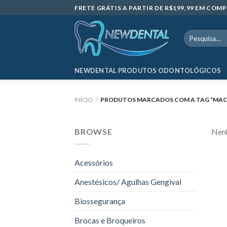
Skip
FRETE GRÁTIS A PARTIR DE R$199,99 EM CO
to
content
Pesquisar
por:
NEWDENTAL PRODUTOS ODONTOLÓGICOS
INÍCIO
/
PRODUTOS MARCADOS COM A TAG “MACA
BROWSE
Nenh
Acessórios
Anestésicos/ Agulhas Gengival
Biossegurança
Brocas e Broqueiros