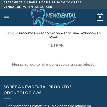
Skip
FRETE GRÁTIS A PARTIR DE R$199,99 EM COMPRAS...
VENDAS@NEWDENTAL.COM.BR
to
content
0
INÍCIO
/
PRODUTOS MARCADOS COM A TAG “LUVA LATEX COM PO
TALGE”
FILTRAR
Nenhum produto foi encontrado para a sua seleção.
SOBRE A NEWDENTAL PRODUTOS
ODONTOLÓGICOS
Quer promoções imbatíveis? Novidades do mundo da